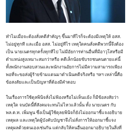
ทำไมเมื่อจะต้องสั่งคดีสำคัญๆ ขึ้นมาทีไรก็จะต้องมีเหตุให้ อสส.
ไม่อยู่ทุกที และเมื่อ อสส. ไม่อยู่ทีไร เหตุใดคนสั่งคดีพวกนี้จึงต้อง
เป็น นายเนตรทุกครั้งทุกทีไป ไม่มีอัยการท่านอื่นที่มีอาวุโสหรือมี
ตำแหน่งสูงเหมาะสมกว่าหรือ คดีเล็กน้อยขับรถชนคนตายแค่นี้
ทั้งพนักงานสอบสวนและพนักงานอัยการไม่มีความสามารถเพียง
พอที่จะขอส่งผู้ร้ายข้ามแดนมาดำเนินคดีจริงหรือ ฯลฯ เหล่านี้คือ
ข้อสงสัยและเป็นปัญหาที่ต้องมีคำตอบ
ในเรื่องการใช้ดุลพินิจสั่งไม่ฟ้องหรือไม่เห็นแย้ง ก็มีข้อสงสัยว่า
เหตุใด จนบัดนี้ที่สังคมจะทนไม่ไหวแล้วนั้น ทั้ง นายเนตร กับ
พล.ต.ท. เพิ่มพูน ซึ่งเป็นผู้ใช้ดุลยพินิจก็ยังไม่ออกมาชี้แจงอธิบาย
เหตุผล และเหตุใดผู้บังคับบัญชาจึงไม่สั่งการให้ออกมาชี้แจง
เหตุผลด้วยตนเองเช่นกัน แต่กลับให้คนอื่นออกมาอธิบายในสิ่งที่