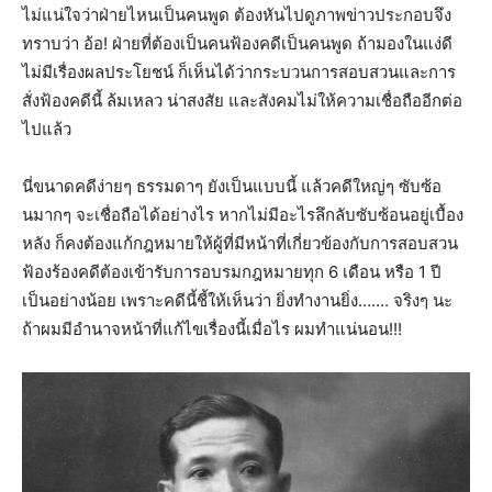
ไม่แน่ใจว่าฝ่ายไหนเป็นคนพูด ต้องหันไปดูภาพข่าวประกอบจึง
ทราบว่า อ้อ! ฝ่ายที่ต้องเป็นคนฟ้องคดีเป็นคนพูด ถ้ามองในแง่ดี
ไม่มีเรื่องผลประโยชน์ ก็เห็นได้ว่ากระบวนการสอบสวนและการ
สั่งฟ้องคดีนี้ ล้มเหลว น่าสงสัย และสังคมไม่ให้ความเชื่อถืออีกต่อ
ไปแล้ว
นี่ขนาดคดีง่ายๆ ธรรมดาๆ ยังเป็นแบบนี้ แล้วคดีใหญ่ๆ ซับซ้อ
นมากๆ จะเชื่อถือได้อย่างไร หากไม่มีอะไรลึกลับซับซ้อนอยู่เบื้อง
หลัง ก็คงต้องแก้กฎหมายให้ผู้ที่มีหน้าที่เกี่ยวข้องกับการสอบสวน
ฟ้องร้องคดีต้องเข้ารับการอบรมกฎหมายทุก 6 เดือน หรือ 1 ปี
เป็นอย่างน้อย เพราะคดีนี้ชี้ให้เห็นว่า ยิ่งทำงานยิ่ง……. จริงๆ นะ
ถ้าผมมีอำนาจหน้าที่แก้ไขเรื่องนี้เมื่อไร ผมทำแน่นอน!!!