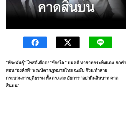
“พีระพันธุ์” โพสต์เดือด! “ข้องใจ ” ปมคดี ทายาทกระทิงแดง ยกคำ
สอน “องค์รพี” พระบิดากฎหมายไทย ฉะยับ ก๊วน ทำลาย
กระบวนการยุติธรรม ทั้ง ตร.และ อัยการ “อย่ากินสินบาท คาด
สินบน”