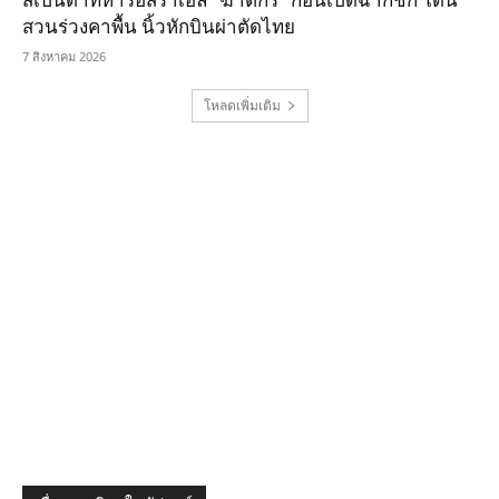
สเปนด่าทหารอิสราเอล “ฆาตกร” ก่อนเปิดฉากชก โดน
สวนร่วงคาพื้น นิ้วหักบินผ่าตัดไทย
7 สิงหาคม 2026
โหลดเพิ่มเติม