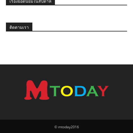
เรื่องยอดนิยมในสัปดาห์
ติดตามเรา
© mtoday2016