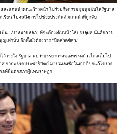
ไกล และแกนนำคณะก้าวหน้า ไปร่วมกิจกรรมชุมนุมขับไล่รัฐบาล
มนักเรียน ไปจนถึงการไปช่วยประกันตัวแกนนำที่ถูกจับ
เป็น “เป้าหมายหลัก” ที่จะต้องเดินหน้าให้บรรลุผล นัน่คือการ
เท่านั้น อีกทั้งยังต้องการ “ปิดสวิตซ์สว.”
ม่ไว้วางใจ รัฐบาล พบว่าบรรยากาศของพรรคก้าวไกลเต็มไป
ฎ” ส.ส.จากพรรคประชาธิปัตย์ มาร่วมลงชื่อในญัตติขอแก้ไขร่าง
ที่ยื่นต่อสภาผู้แทนราษฎร