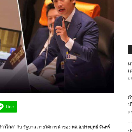
ม
เ
8 
กำ
ป
Line
8 
้าวไกล”
กับ รัฐบาล ภายใต้การนำของ
พล.อ.ประยุทธ์ จันทร์
ป