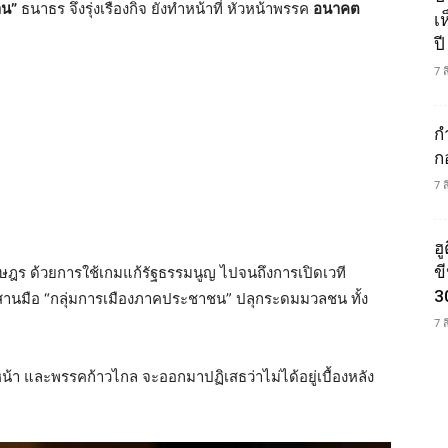
าน”
ธนาธร จึงรุ่งเรืองกิจ ยังทำหน้าที่ หัวหน้าพรรค
อนาคต
เ
ปี
7 
ก
ก
7 
ฮ
ข
นราษฎร ด้วยการใช้เกมแก้รัฐธรรมนูญ ไปจนถึงการเปิดเวที
3
ะสานมือ “กลุ่มการเมืองภาคประชาชน” ปลุกระดมมวลชน ทั้ง
7 
า และพรรคก้าวไกล จะออกมาปฏิเสธว่าไม่ได้อยู่เบื้องหลัง