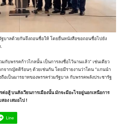
บาลด้วยกันจึงถอนชื่อให้ โดยยื่นหนังสือขอถอนชื่อไปยัง
ย.
มกับพรรคก้าวไกลนั้น เป็นการลงชื่อไว้นานแล้ว” เช่นเดียว
อกจากญัตติร้อนๆ ด้วยเช่นกัน โดยมีรายงานว่าโดน “แกนนำ
งถือเป็นมารยาทของพรรคร่วมรัฐบาล กับพรรคพลังประชารัฐ
การต่อสู้ บนสังเวียนการเมืองนั้น มักจะมีอะไรอยู่นอกเหนือการ
ับสอง เสมอไป !
Line