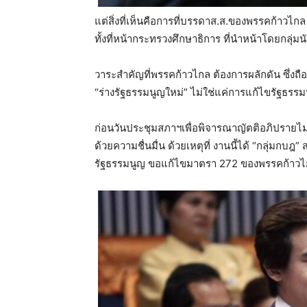
แต่สิ่งที่เห็นคือการที่บรรดาส.ส.ของพรรคก้าว
ทั้งที่หน้ากระทรวงศึกษาธิการ ที่นำหน้าโดยกลุ่
วาระสำคัญที่พรรคก้าวไกล ต้องการผลักดัน ซึ่งถือ
“ร่างรัฐธรรมนูญใหม่” ไม่ใช่แค่การแก้ไขรัฐธรรมนูญ
ก่อนวันประชุมสภาฯเพื่อพิจารณาญัตติอภิปรายไ
ด้วยความชื่นมื่น ด้วยเหตุที่ งานนี้ได้ “กลุ่มกบ
รัฐธรรมนูญ ขอแก้ไขมาตรา 272 ของพรรคก้าวไกล