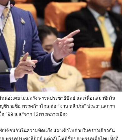
ย์ วงศ์หนองเตย ส.ส.ตรัง พรรคประชาธิปัตย์ และเพื่อนสมาชิกใน
ส.ส.บัญชีรายชื่อ พรรคก้าวไกล ต่อ “ชวน หลีกภัย” ประธานสภาฯ
อ “99 ส.ส.”จาก 13พรรคการเมือง
วามซับซ้อนกันในความขัดแย้ง แฝงเข้าไปด้วยในคราวเดียวกัน
ย พรรคประชาธิปัตย์ แต่กลับไม่มีชื่อของพรรคเพื่อไทย ทั้งที่