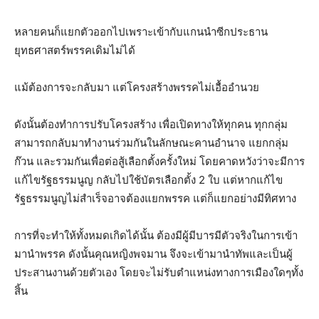
หลายคนก็แยกตัวออกไปเพราะเข้ากับแกนนำซีกประธาน
ยุทธศาสตร์พรรคเดิมไม่ได้
แม้ต้องการจะกลับมา แต่โครงสร้างพรรคไม่เอื้ออำนวย
ดังนั้นต้องทำการปรับโครงสร้าง เพื่อเปิดทางให้ทุกคน ทุกกลุ่ม
สามารถกลับมาทำงานร่วมกันในลักษณะคานอำนาจ แยกกลุ่ม
ก๊วน และรวมกันเพื่อต่อสู้เลือกตั้งครั้งใหม่ โดยคาดหวังว่าจะมีการ
แก้ไขรัฐธรรมนูญ กลับไปใช้บัตรเลือกตั้ง 2 ใบ แต่หากแก้ไข
รัฐธรรมนูญไม่สำเร็จอาจต้องแยกพรรค แต่ก็แยกอย่างมีทิศทาง
การที่จะทำให้ทั้งหมดเกิดได้นั้น ต้องมีผู้มีบารมีตัวจริงในการเข้า
มานำพรรค ดังนั้นคุณหญิงพจมาน จึงจะเข้ามานำทัพและเป็นผู้
ประสานงานด้วยตัวเอง โดยจะไม่รับตำแหน่งทางการเมืองใดๆทั้ง
สิ้น