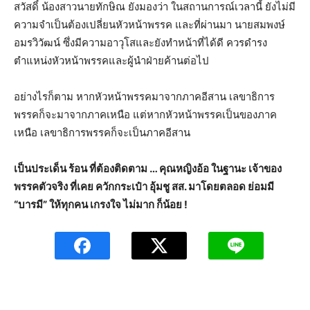
สวัสดิ์ น้องสาวนายทักษิณ ยังมองว่า ในสถานการณ์เวลานี้ ยังไม่มี
ความจำเป็นต้องเปลี่ยนหัวหน้าพรรค และที่ผ่านมา นายสมพงษ์
อมรวิวัฒน์ ซึ่งมีความอาวุโสและยังทำหน้าที่ได้ดี ควรดำรง
ตำแหน่งหัวหน้าพรรคและผู้นำฝ่ายค้านต่อไป
อย่างไรก็ตาม หากหัวหน้าพรรคมาจากภาคอีสาน เลขาธิการ
พรรคก็จะมาจากภาคเหนือ แต่หากหัวหน้าพรรคเป็นของภาค
เหนือ เลขาธิการพรรคก็จะเป็นภาคอีสาน
เป็นประเด็น ร้อน ที่ต้องติดตาม … คุณหญิงอ้อ ในฐานะ เจ้าของ
พรรคตัวจริง ที่เคย ควักกระเป๋า อุ้มชู สส. มาโดยตลอด ย่อมมี
“บารมี” ให้ทุกคน เกรงใจ ไม่มาก ก็น้อย !