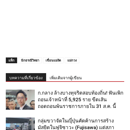
แท็ก
นักธรณีวิทยา
เขื่อนแม่งัด
แม่กวง
บทความที่เกี่ยวข้อง
เพิ่มเติมจากผู้เขียน
ก.กลาง ล้างบางทุจริตสอบท้องถิ่น! ฟันเพิก
ถอนเจ้าหน้าที่ 5,925 ราย ขีดเส้น
ถอดถอนพ้นราชการภายใน 31 ส.ค. นี้
กลุ่มขวาจัดในญุี่ปุ่นคัดค้านการสร้าง
มัสยิดในฟูจิซาวะ (Fujisawa) แต่สภา