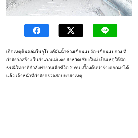
เกิดเหตุดินถล่มในอุโมงค์ผันน้ำช่วงเขื่อนแม่งัด-เขื่อนแม่กวง ที่
กำลังก่อสร้าง ในอำเภอแม่แตง จังหวัดเชียงใหม่ เป็นเหตุให้นัก
ธรณีวิทยาที่กำลังทำงานเสียชีวิต 2 คน เบื้องต้นนำร่างออกมาได้
แล้ว เจ้าหน้าที่กำลังตรวจสอบหาสาเหตุ