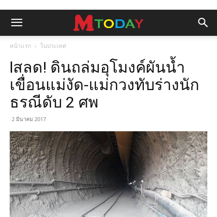
หน้าแรก
ในประเทศ
lสลด! ดินถล่มอุโมงค์ผันน้ำ
เขื่อนแม่งัด-แม่กวงทับร่างนัก
ธรณีดับ 2 ศพ
2 มีนาคม 2017