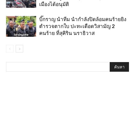
เมืองได้อนุมัติ
บิ๊กราญ นำทีม นำกำลังปิดล้อมคนร้ายยิง
ตำรวจตากใบ ปะทะเดือดวิสามัญ 2
คนร้าย ที่สุคิริน นราธิวาส