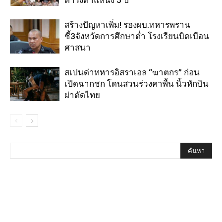
ดำรงตำแหน่ง 5 ปี
สร้างปัญหาเพิ่ม! รองผบ.ทหารพราน
ชี้3จังหวัดการศึกษาต่ำ โรงเรียนบิดเบือน
ศาสนา
สเปนด่าทหารอิสราเอล “ฆาตกร” ก่อน
เปิดฉากชก โดนสวนร่วงคาพื้น นิ้วหักบิน
ผ่าตัดไทย