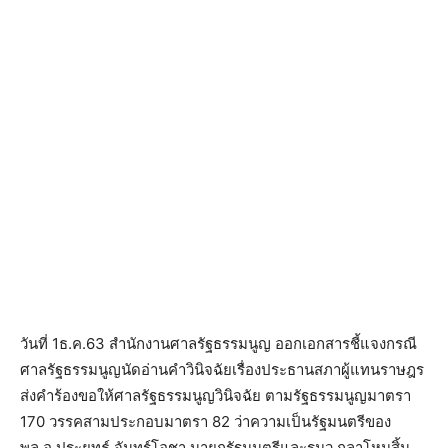
วันที่ 1ธ.ค.63 สำนักงานศาลรัฐธรรมนูญ ออกเอกสารชี้แจงกรณี
ศาลรัฐธรรมนูญนัดอ่านคำวินิจฉัยเรื่องประธานสภาผู้แทนราษฎร
ส่งคำร้องขอให้ศาลรัฐธรรมนูญวินิจฉัย ตามรัฐธรรมนูญมาตรา
170 วรรคสามประกอบมาตรา 82 ว่าความเป็นรัฐมนตรีของ
พล.อ.ประยุทธ์ จันทร์โอชา นายกรัฐมนตรีและรมว.กลาโหมสิ้น