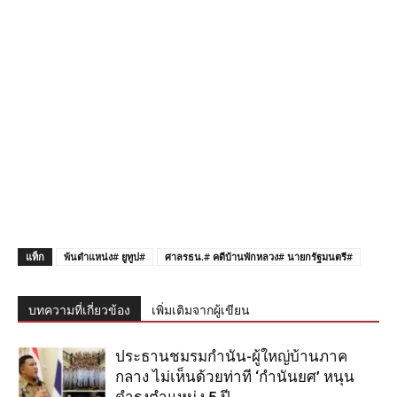
แท็ก
พ้นตำแหน่ง# ยูทูป#
ศาลรธน.# คดีบ้านพักหลวง# นายกรัฐมนตรี#
บทความที่เกี่ยวข้อง
เพิ่มเติมจากผู้เขียน
ประธานชมรมกำนัน-ผู้ใหญ่บ้านภาค
กลาง ไม่เห็นด้วยท่าที ‘กำนันยศ’ หนุน