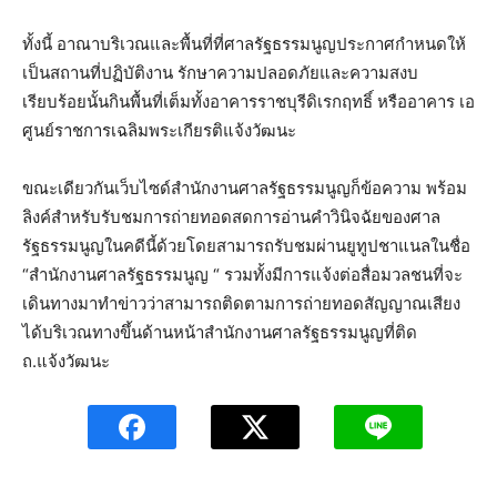
ทั้งนี้ อาณาบริเวณและพื้นที่ที่ศาลรัฐธรรมนูญประกาศกำหนดให้
เป็นสถานที่ปฏิบัติงาน รักษาความปลอดภัยและความสงบ
เรียบร้อยนั้นกินพื้นที่เต็มทั้งอาคารราชบุรีดิเรกฤทธิ์ หรืออาคาร เอ
ศูนย์ราชการเฉลิมพระเกียรติแจ้งวัฒนะ
ขณะเดียวกันเว็บไซด์สำนักงานศาลรัฐธรรมนูญก็ข้อความ พร้อม
ลิงค์สำหรับรับชมการถ่ายทอดสดการอ่านคำวินิจฉัยของศาล
รัฐธรรมนูญในคดีนี้ด้วยโดยสามารถรับชมผ่านยูทูปชาแนลในชื่อ
“สำนักงานศาลรัฐธรรมนูญ “ รวมทั้งมีการแจ้งต่อสื่อมวลชนที่จะ
เดินทางมาทำข่าวว่าสามารถติดตามการถ่ายทอดสัญญาณเสียง
ได้บริเวณทางขึ้นด้านหน้าสำนักงานศาลรัฐธรรมนูญที่ติด
ถ.แจ้งวัฒนะ