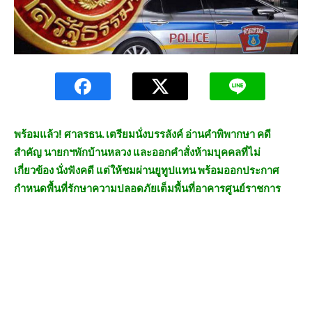
พร้อมแล้ว! ศาลรธน. เตรียมนั่งบรรลังค์ อ่านคำพิพากษา คดี
สำคัญ นายกฯพักบ้านหลวง และออกคำสั่งห้ามบุคคลที่ไม่
เกี่ยวข้อง นั่งฟังคดี แต่ให้ชมผ่านยูทูปแทน พร้อมออกประกาศ
กำหนดพื้นที่รักษาความปลอดภัยเต็มพื้นที่อาคารศูนย์ราชการ