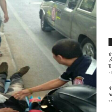
ป
เ
ปี
7 
ก
ก
7 