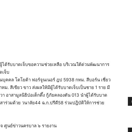
มีผู้ได้รับบาดเจ็บขอความช่วยเหลือ บริเวณใต้ด่วนพัฒนาการ
ดเจ็บ
ส่วนบุคคล โตโยต้า ฟอร์จูนเนอร์ ฎป 5938 กทม. สีบอร์น เชี่ยว
. สีเขียว ขาว ส่งผลให้มีผู้ได้รับบาดเจ็บเป็นชาย 1 ราย มี
 อาสามูลนิธิป่อเต็กตึ้ง กู้ภัยคลองตัน 013 นำผู้ได้รับบาด
อาสาร่วมด้วย วนาลัย44 ฉ.ก.ปรีดี58 ร่วมปฎิบัติให้การช่วย
วจ ศูนย์ข่าวนครบาล ๖ รายงาน