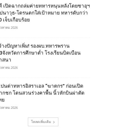
ูตี เปิดฉากถล่มค่ายทหารหนุนหลังโดยซาอุฯ
ีปนาวุธ-โดรนตกใส่เป้าหมาย ทหารดับกว่า
0 เจ็บเกือบร้อย
สิงหาคม 2026
ร้างปัญหาเพิ่ม! รองผบ.ทหารพราน
ี้3จังหวัดการศึกษาต่ำ โรงเรียนบิดเบือน
าสนา
สิงหาคม 2026
เปนด่าทหารอิสราเอล “ฆาตกร” ก่อนเปิด
ากชก โดนสวนร่วงคาพื้น นิ้วหักบินผ่าตัด
ทย
สิงหาคม 2026
โหลดเพิ่มเติม