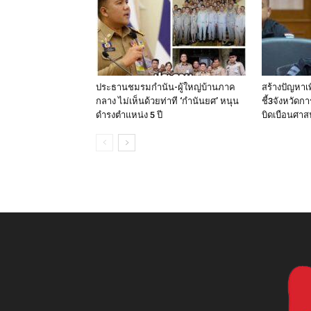
ประธานชมรมกำนัน-ผู้ใหญ่บ้านภาค
สร้างปัญหาเ
กลาง ไม่เห็นด้วยท่าที ‘กำนันยศ’ หนุน
ชี้3จังหวัดก
ดำรงตำแหน่ง 5 ปี
บิดเบือนศา