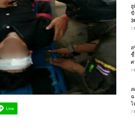
ฮ
ข
3
7 
ส
ช
ศ
7 
ส
ฉ
ไ
Line
7 