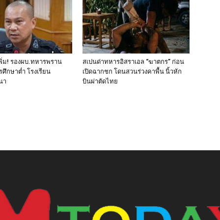
พิ่ม! รองผบ.ทหารพราน
สเปนด่าทหารอิสราเอล “ฆาตกร” ก่อน
ารศึกษาต่ำ โรงเรียน
เปิดฉากชก โดนสวนร่วงคาพื้น นิ้วหัก
สนา
บินผ่าตัดไทย