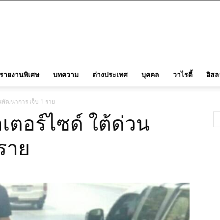
รายงานพิเศษ
บทความ
ต่างประเทศ
บุคคล
วาไรตี้
อิส
วนพัฒนาการ เจ็บ 1 ราย
เตอร์ไซด์ ใต้ด่วน
 ราย