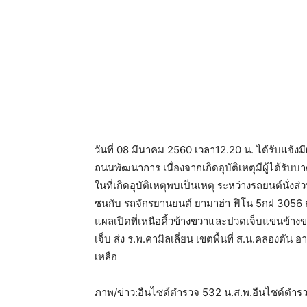
วันที่ 08 มีนาคม 2560 เวลา12.20 น. ได้รับแจ้ง
ถนนพัฒนาการ เนื่องจากเกิดอุบัติเหตุมีผู้ได้รับบา
ในที่เกิดอุบัติเหตุพบเป็นเหตุ ระหว่างรถยนต์นั่ง
ชนกับ รถจักรยานยนต์ ยามาฮ่า ฟิโน 5กฝ 3056 กทม
แผลเปิดที่เหนือคิ้วข้างขวาและปวดเจ็บแขนข้างขวา
เจ็บ ส่ง ร.พ.คามิลเลี่ยน เขตพื้นที่ ส.น.คลองตัน 
เหลือ
ภาพ/ข่าว:อืนไซด์ตำรวจ 532 น.ส.พ.อืนไซด์ตำร