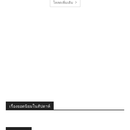
โหลดเพิ่มเติม
เรื่องยอดนิยมในสัปดาห์