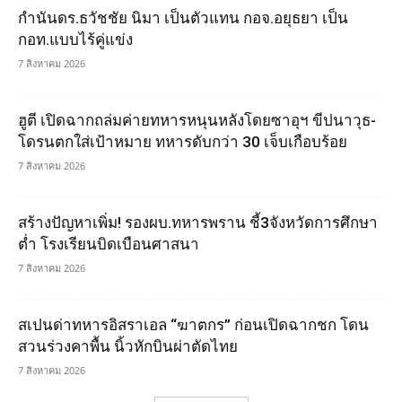
กำนันดร.ธวัชชัย นิมา เป็นตัวแทน กอจ.อยุธยา เป็น
กอท.แบบไร้คู่แข่ง
7 สิงหาคม 2026
ฮูตี เปิดฉากถล่มค่ายทหารหนุนหลังโดยซาอุฯ ขีปนาวุธ-
โดรนตกใส่เป้าหมาย ทหารดับกว่า 30 เจ็บเกือบร้อย
7 สิงหาคม 2026
สร้างปัญหาเพิ่ม! รองผบ.ทหารพราน ชี้3จังหวัดการศึกษา
ต่ำ โรงเรียนบิดเบือนศาสนา
7 สิงหาคม 2026
สเปนด่าทหารอิสราเอล “ฆาตกร” ก่อนเปิดฉากชก โดน
สวนร่วงคาพื้น นิ้วหักบินผ่าตัดไทย
7 สิงหาคม 2026