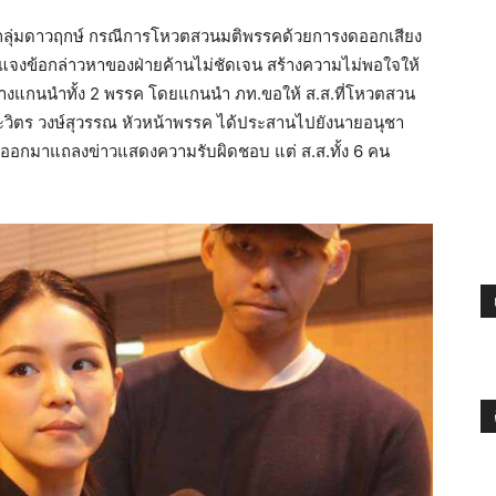
.ส.กลุ่มดาวฤกษ์ กรณีการโหวตสวนมติพรรคด้วยการงดออกเสียง
้แจงข้อกล่าวหาของฝ่ายค้านไม่ชัดเจน สร้างความไม่พอใจให้
ว่างแกนนำทั้ง 2 พรรค โดยแกนนำ ภท.ขอให้ ส.ส.ที่โหวตสวน
ิตร วงษ์สุวรรณ หัวหน้าพรรค ได้ประสานไปยังนายอนุชา
าวออกมาแถลงข่าวแสดงความรับผิดชอบ แต่ ส.ส.ทั้ง 6 คน