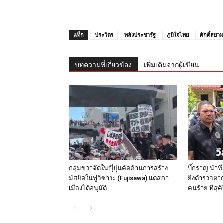
แท็ก
ประวิตร
พลังประชารัฐ
ภูมิใจไทย
ศักดิ์สยาม
บทความที่เกี่ยวข้อง
เพิ่มเติมจากผู้เขียน
กลุ่มขวาจัดในญุี่ปุ่นคัดค้านการสร้าง
บิ๊กราญ นำท
มัสยิดในฟูจิซาวะ (Fujisawa) แต่สภา
ยิงตำรวจตาก
เมืองได้อนุมัติ
คนร้าย ที่สุค