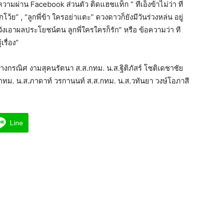
วามผ่าน Facebook ส่วนตัว ติดแฮชแท็ก ” ทีเอ็งข้าไม่ว่า ที
กโว้ย” , “ลูกพี่ข้า ใครอย่าแตะ” ดวงดาวก็ยังมีวันร่วงหล่น อยู่
ังเอาผลประโยชน์ตน ลูกพี่ใครใครก็รัก” หรือ ข้อความว่า ที
เรื่อง”
างกรณิศ งามสุคนรัตนา ส.ส.กทม. น.ส.ฐิติภัสร์ โชติเดชาชัย
กทม. น.ส.ภาดาท์ วรกานนท์ ส.ส.กทม. น.ส.วทันยา วงษ์โอภาสี
Line