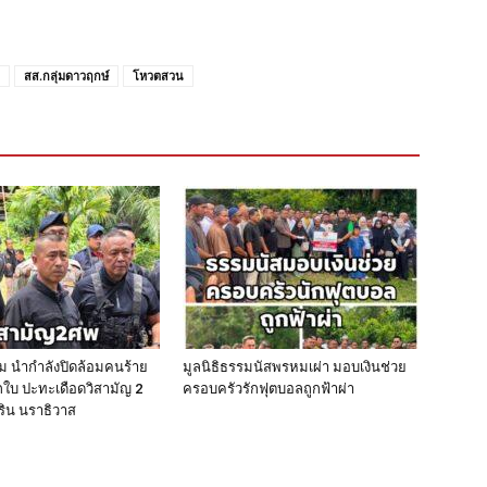
สส.กลุ่มดาวฤกษ์
โหวตสวน
ีม นำกำลังปิดล้อมคนร้าย
มูลนิธิธรรมนัสพรหมเผ่า มอบเงินช่วย
ใบ ปะทะเดือดวิสามัญ 2
ครอบครัวรักฟุตบอลถูกฟ้าผ่า
ิริน นราธิวาส