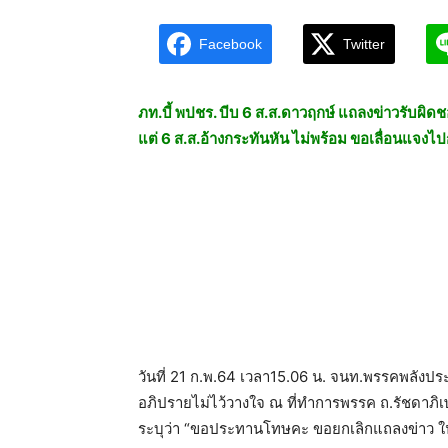
Facebook
Twitter
ภท.บี้ พปชร. บีบ 6 ส.ส.ดาวฤกษ์ แถลงข่าวรับผิดช
แต่ 6 ส.ส.อ้างกระทันหัน ไม่พร้อม ขอเลื่อนแจงไป
วันที่ 21 ก.พ.64 เวลา15.06 น. จนท.พรรคพลังป
อภิปรายไม่ไว้วางใจ ณ ที่ทำการพรรค ถ.รัชดาภิเ
ระบุว่า “ขอประทานโทษคะ ขอยกเลิกแถลงข่าว ใน