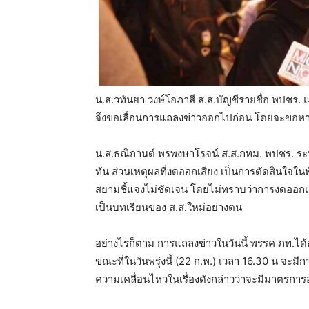
น.ส.วทันยา วงษ์โอภาสี ส.ส.บัญชีรายชื่อ พปชร. แ
จึงขอเลื่อนการแถลงข่าวออกไปก่อน โดยจะขอหาร
น.ส.ธณิกานต์ พรพงษาโรจน์ ส.ส.กทม. พปชร. ระบุ
ทัน ส่วนเหตุผลที่งดออกเสียง เป็นการตัดสินใจใน
สยามชี้แจงไม่ชัดเจน โดยไม่ทราบว่าการงดออกเส
เป็นบทเรียนของ ส.ส.ใหม่อย่างตน
อย่างไรก็ตาม การแถลงข่าวในวันนี้ พรรค ภท.ได้ส
ขณะที่ในวันพรุ่งนี้ (22 ก.พ.) เวลา 16.30 น จ
ความเคลื่อนไหวในเรื่องดังกล่าวว่าจะมีมาตรกา