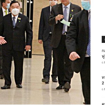
ก
ฟ
6 
ท
2 
6 
ค