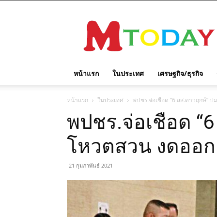
M
TODAY
หน้าแรก
ในประเทศ
เศรษฐกิจ/ธุรกิจ
หน้าแรก
ในประเทศ
พปชร.จ่อเชือด “6 สส.ดาวฤกษ์” ป
พปชร.จ่อเชือด “
โหวตสวน งดออกเสี
21 กุมภาพันธ์ 2021