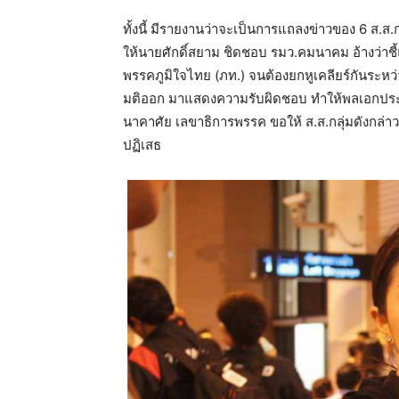
ทั้งนี้ มีรายงานว่าจะเป็นการแถลงข่าวของ 6 ส
ให้นายศักดิ์สยาม ชิดชอบ รมว.คมนาคม อ้างว่าชี
พรรคภูมิใจไทย (ภท.) จนต้องยกหูเคลียร์กันระห
มติออก มาแสดงความรับผิดชอบ ทำให้พลเอกประว
นาคาศัย เลขาธิการพรรค ขอให้ ส.ส.กลุ่มดังกล่
ปฏิเสธ