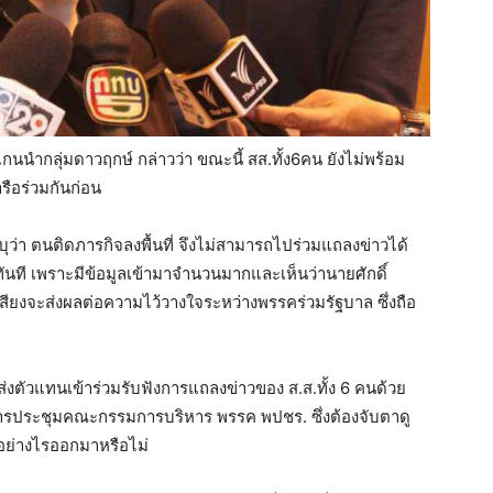
กนนำกลุ่มดาวฤกษ์ กล่าวว่า ขณะนี้ สส.ทั้ง6คน ยังไม่พร้อม
ือร่วมกันก่อน
ว่า ตนติดภารกิจลงพื้นที่ จึงไม่สามารถไปร่วมแถลงข่าวได้
ทันที เพราะมีข้อมูลเข้ามาจำนวนมากและเห็นว่านายศักดิ์
ียงจะส่งผลต่อความไว้วางใจระหว่างพรรคร่วมรัฐบาล ซึ่งถือ
่งตัวแทนเข้าร่วมรับฟังการแถลงข่าวของ ส.ส.ทั้ง 6 คนด้วย
ะมีการประชุมคณะกรรมการบริหาร พรรค พปชร. ซึ่งต้องจับตาดู
รอย่างไรออกมาหรือไม่