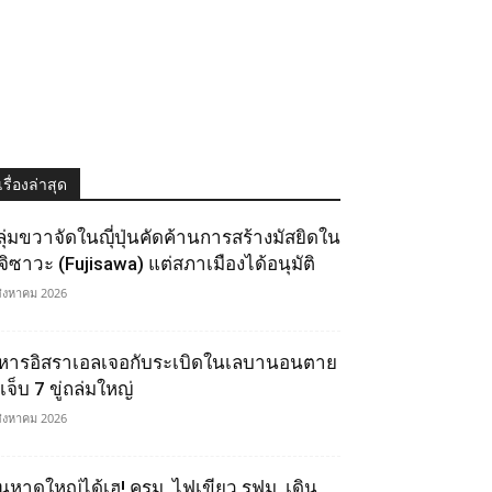
เรื่องล่าสุด
ลุ่มขวาจัดในญุี่ปุ่นคัดค้านการสร้างมัสยิดใน
ูจิซาวะ (Fujisawa) แต่สภาเมืองได้อนุมัติ
สิงหาคม 2026
หารอิสราเอลเจอกับระเบิดในเลบานอนตาย
เจ็บ 7 ขู่ถล่มใหญ่
สิงหาคม 2026
นหาดใหญ่ได้เฮ! ครม. ไฟเขียว รฟม. เดิน