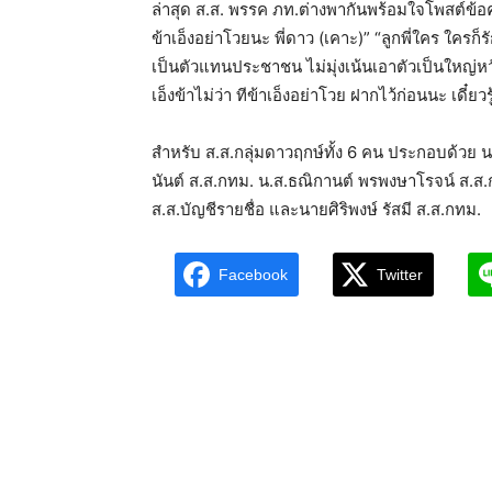
ล่าสุด ส.ส. พรรค ภท.ต่างพากันพร้อมใจโพสต์ข้อค
ข้าเอ็งอย่าโวยนะ พี่ดาว (เคาะ)” “ลูกพี่ใคร ใครก็รั
เป็นตัวแทนประชาชน ไม่มุ่งเน้นเอาตัวเป็นใหญ่หว
เอ็งข้าไม่ว่า ทีข้าเอ็งอย่าโวย ฝากไว้ก่อนนะ เดี๋ยวรู้
สำหรับ ส.ส.กลุ่มดาวฤกษ์ทั้ง 6 คน ประกอบด้วย น
นันต์ ส.ส.กทม. น.ส.ธณิกานต์ พรพงษาโรจน์ ส.ส.
ส.ส.บัญชีรายชื่อ และนายศิริพงษ์ รัสมี ส.ส.กทม.
Facebook
Twitter