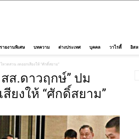
รายงานพิเศษ
บทความ
ต่างประเทศ
บุคคล
วาไรตี้
อิส
มโหวตสวน งดออกเสียงให้ “ศักดิ์สยาม”
6 สส.ดาวฤกษ์” ปม
ยงให้ “ศักดิ์สยาม”