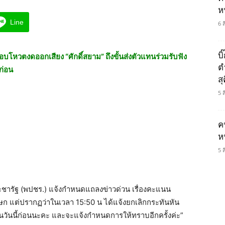
ห
Line
6 
บ
อบโหวตงดออกเสียง “ศักดิ์สยาม” ถึงขั้นส่งตัวแทนร่วมรับฟัง
ต
ก่อน
ส
5 
ค
ห
5 
ระชารัฐ (พปชร.) แจ้งกำหนดแถลงข่าวด่วน เรื่องคะแนน
ษก แต่ปรากฏว่าในเวลา 15:50 น ได้แจ้งยกเลิกกระทันหัน
วันนี้ก่อนนะคะ และจะแจ้งกำหนดการให้ทราบอีกครั้งค่ะ”