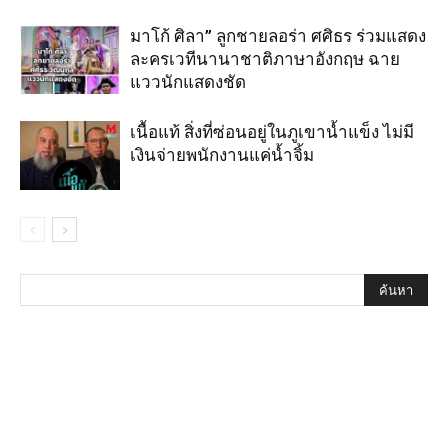
มาโก้ ศิลา” ลูกชายลอร่า ศศิธร ร่วมแสดง
ละครเวทีนานาชาติภาษาอังกฤษ ฉาย
แววนักแสดงชัด
เนื้อแท้ สิ่งที่ซ่อนอยู่ในภูเขาน้ำแข็ง ไม่มี
เงินจ่ายพนักงานแค่น้ำจิ้ม