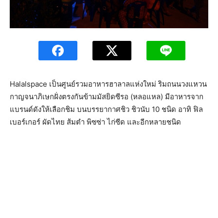
Halalspace เป็นศูนย์รวมอาหารฮาลาลแห่งใหม่ ริมถนนวงแหวน
กาญจนาภิเษกฝั่งตรงกันข้ามมัสยิดซีรอ (หลอแหล) มีอาหารจาก
แบรนด์ดังให้เลือกชิม บนบรรยากาศชิว ชิวนับ 10 ชนิด อาทิ ฟิล
เบอร์เกอร์ ผัดไทย ส้มตำ พิซซ่า ไก่ซีด และอีกหลายชนิด