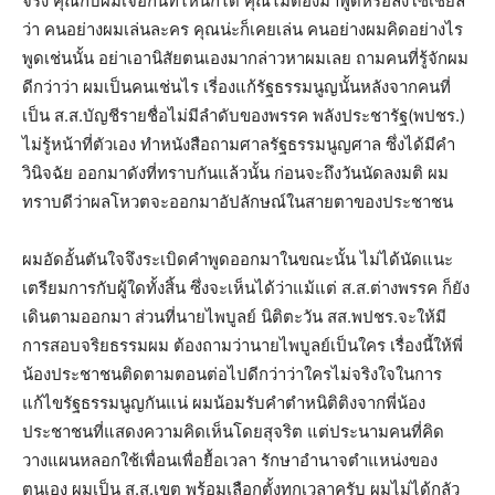
จริง คุณกับผมเจอกันที่ไหนก็ได้ คุณไม่ต้องมาพูดหรือลงโซเชียล
ว่า คนอย่างผมเล่นละคร คุณน่ะก็เคยเล่น คนอย่างผมคิดอย่างไร
พูดเช่นนั้น อย่าเอานิสัยตนเองมากล่าวหาผมเลย ถามคนที่รู้จักผม
ดีกว่าว่า ผมเป็นคนเช่นไร เรี่องแก้รัฐธรรมนูญนั้นหลังจากคนที่
เป็น ส.ส.บัญชีรายชื่อไม่มีลำดับของพรรค พลังประชารัฐ(พปชร.)
ไม่รู้หน้าที่ตัวเอง ทำหนังสือถามศาลรัฐธรรมนูญศาล ซึ่งได้มีคำ
วินิจฉัย ออกมาดังที่ทราบกันแล้วนั้น ก่อนจะถึงวันนัดลงมติ ผม
ทราบดีว่าผลโหวตจะออกมาอัปลักษณ์ในสายตาของประชาชน
ผมอัดอั้นตันใจจึงระเบิดคำพูดออกมาในขณะนั้น ไม่ได้นัดแนะ
เตรียมการกับผู้ใดทั้งสิ้น ซึ่งจะเห็นได้ว่าแม้แต่ ส.ส.ต่างพรรค ก็ยัง
เดินตามออกมา ส่วนที่นายไพบูลย์ นิติตะวัน สส.พปชร.จะให้มี
การสอบจริยธรรมผม ต้องถามว่านายไพบูลย์เป็นใคร เรื่องนี้ให้พี่
น้องประชาชนติดตามตอนต่อไปดีกว่าว่าใครไม่จริงใจในการ
แก้ไขรัฐธรรมนูญกันแน่ ผมน้อมรับคำตำหนิติติงจากพี่น้อง
ประชาชนที่แสดงความคิดเห็นโดยสุจริต แต่ประนามคนที่คิด
วางแผนหลอกใช้เพื่อนเพื่อยื้อเวลา รักษาอำนาจตำแหน่งของ
ตนเอง ผมเป็น ส.ส.เขต พร้อมเลือกตั้งทุกเวลาครับ ผมไม่ได้กลัว