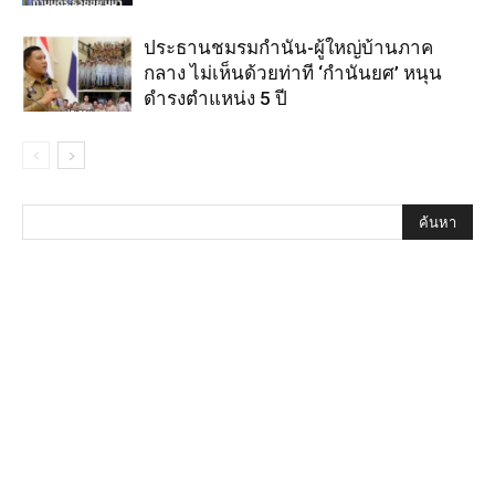
ประธานชมรมกำนัน-ผู้ใหญ่บ้านภาค
กลาง ไม่เห็นด้วยท่าที ‘กำนันยศ’ หนุน
ดำรงตำแหน่ง 5 ปี