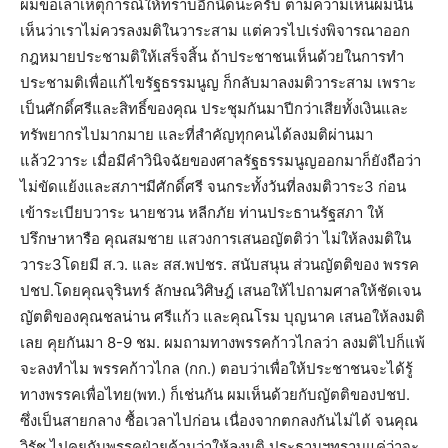
ผมขอเล่าเหตุการณ์ให้ทราบอีกนิดนะครับ ตามความเห็นผมนั้น
เห็นว่าเราไม่ควรลงมติในวาระสาม แต่ควรไปเร่งพิจารณาออก
กฎหมายประชามติให้เสร็จสิ้น ถ้าประชาชนเห็นด้วยในการทำ
ประชามติเพื่อแก้ไขรัฐธรรมนูญ ก็กลับมาลงมติวาระสาม เพราะ
เป็นศักดิ์ศรีและสิทธิ์ของคุณ ประชุมกันมาปีกว่าเสียทั้งเงินและ
ทรัพยากรไปมากมาย และที่สำคัญทุกคนได้ลงมติผ่านมา
แล้ว2วาระ เมื่อมีคำวินิจฉัยของศาลรัฐธรรมนูญออกมาก็ยังถือว่า
ไม่ขัดแย้งและสภาฯมีศักดิ์ศรี จนกระทั้งวันที่ลงมติวาระ3 ก่อน
เข้าระเบียบวาระ นายชวน หลีกภัย ท่านประธานรัฐสภา ให้
ปรึกษาหารือ คุณสมชาย แสวงการเสนอญัตติว่า ไม่ให้ลงมติใน
วาระ3โดยมี ส.ว. และ สส.พปชร. สนับสนุน ส่วนญัตติของ พรรค
ปชป.โดยคุณจุรินทร์ ลักษณวิศิษฎ์ เสนอให้ไปถามศาลให้ชัดเจน
ญัตติของคุณชลน่าน ศรีแก้ว และคุณโรม บุญนาค เสนอให้ลงมติ
เลย คุยกันมา 8-9 ชม. ผมถามทางพรรคก้าวไกลว่า ลงมติไปก็แพ้
จะลงทำไม พรรคก้าวไกล (กก.) ตอบว่าเพื่อให้ประชาชนจะได้รู้
ทางพรรคเพื่อไทย(พท.) ก็เช่นกัน ผมเห็นด้วยกับญัตติของปชป.
ซึ่งเป็นสายกลาง ซื้อเวลาไปก่อน เนื่องจากตกลงกันไม่ได้ จนคุณ
วิรัช ไปคุยกับพรรคฝ่ายค้านว่าให้ลงมติ ประธานฯทราบแค่ว่าจะ