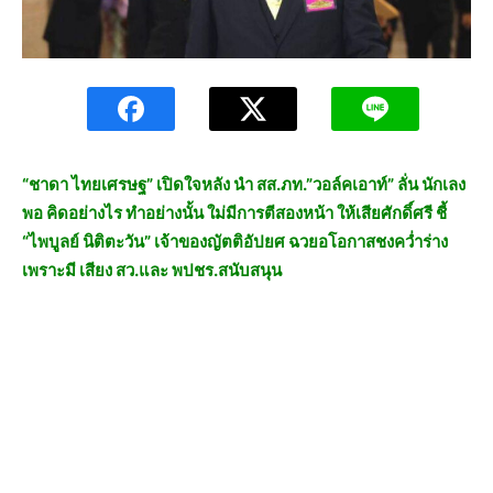
“ชาดา ไทยเศรษฐ” เปิดใจหลัง นำ สส.ภท.”วอล์คเอาท์” ลั่น นักเลง
พอ คิดอย่างไร ทำอย่างนั้น ใม่มีการตีสองหน้า ให้เสียศักดิ์ศรี ชี้
“ไพบูลย์ นิติตะวัน” เจ้าของญัตติอัปยศ ฉวยอโอกาสชงคว่ำร่าง
เพราะมี เสียง สว.และ พปชร.สนับสนุน