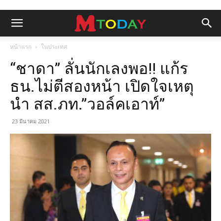
หน้าแรก
ในประเทศ
“ชาดา” ลั่นนักเลงพอ!! แก้ร
ธน.ไม่ตีสองหน้า เปิดใจเหตุ
นำ สส.ภท.”วอล์คเอาท์”
23 มีนาคม 2021