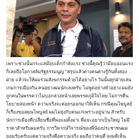
เพราะช่วงนั้นกระแสม๊อบเด็กกำลังแรง ช่วงนี้คุณรู้ว่าม๊อบอ่อนแรง
ก็เลยถือโอกาสล้มรัฐธรรมนูญ “สรุปแล้วต่างคนต่างรู้กันทั้งสอง
ฝ่าย แล้วจะให้ผมร่วมสังฆกรรมด้วยได้อย่างไร วันนั้นทุกฝ่ายเล่น
เกมการเมืองกัน คนอย่างผมนักเลงครับ ไม่พูดอย่างทำอย่าง ผมยัง
ถูกคนในพรรคว่าไม่บอกล่วงหน้าเลยพรรคภูมิใจไทย ไม่การตีน
โยบายสองหน้า ความจริงจะค่อยๆออกมาให้เห็น กรณีคุณไพบูลย์
ก็เรื่องของคุณไพบูลย์ ผมไม่ยุ่งกับคนแก่เพราะอยู่นาน สำหรับ
นักการเมืองที่เปลี่ยนชื่อที่พ่อแม่ตั้งมาเ พื่อจะอยากเป็นใหญ่ ไม่มี
ราคาสำหรับผมครับ การวิพากษ์วิจารณ์ของพี่น้องประชาชนผม
ยอมรับครับแต่ความจริงคือความจริง ผมถือว่าคนที่ ลงมติเห็น