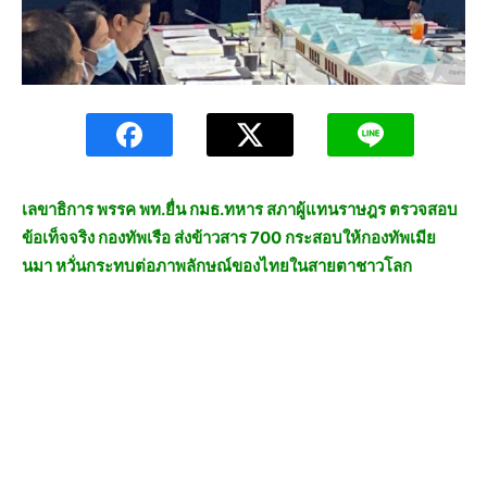
เลขาธิการ พรรค พท.ยื่น กมธ.ทหาร สภาผู้แทนราษฎร ตรวจสอบ
ข้อเท็จจริง กองทัพเรือ ส่งข้าวสาร 700 กระสอบให้กองทัพเมีย
นมา หวั่นกระทบต่อภาพลักษณ์ของไทยในสายตาชาวโลก