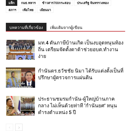
แท็ก
กมธ.ทหาร
ข้าวสาร700กระสอบ
ประเสริฐ จันทรรวงทอง
สภาฯ
เพือไทย
เมียนมา
บทความที่เกี่ยวข้อง
เพิ่มเติมจากผู้เขียน
มท.4 ดันภาษีบ้านเกิด เป็นงบอุดหนุนท้อง
ถิ่น เตรียมจัดตั้งดาต้าช่วยอบต.ทำงาน
ง่าย
กำนันดร.ธวัชชัย นิมา ได้รับแต่งตั้งเป็นที่
ปรึกษาผูัตรวจการแผ่นดิน
ประธานชมรมกำนัน-ผู้ใหญ่บ้านภาค
กลาง ไม่เห็นด้วยท่าที ‘กำนันยศ’ หนุน
ดำรงตำแหน่ง 5 ปี