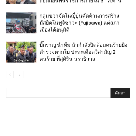
ถอดถอนพ้นราชการภายใน 31 ส.ค. นี้
กลุ่มขวาจัดในญุี่ปุ่นคัดค้านการสร้าง
มัสยิดในฟูจิซาวะ (Fujisawa) แต่สภา
เมืองได้อนุมัติ
บิ๊กราญ นำทีม นำกำลังปิดล้อมคนร้ายยิง
ตำรวจตากใบ ปะทะเดือดวิสามัญ 2
คนร้าย ที่สุคิริน นราธิวาส