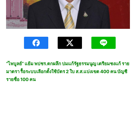
“ไพบูลย์” แย้ม พปชร.ตกผลึก ปมแก้รัฐธรรมนูญ เตรียมชงแก้ ราย
มาตรา รื้อระบบเลือกตั้งใช้บัตร 2 ใบ ส.ส.แบ่งเขต 400 คน บัญชี
รายชื่อ 100 คน