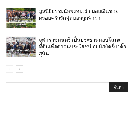
มูลนิธิธรรมนัสพรหมเผ่า มอบเงินช่วย
ครอบครัวรักฟุตบอลถูกฟ้าผ่า
จุฬาราชมนตรี เป็นประธานมอบโฉนด
ที่ดินเพื่อศาสนประโยชน์ ณ มัสยิดรี่ยาดิ๊ส
สุนัน