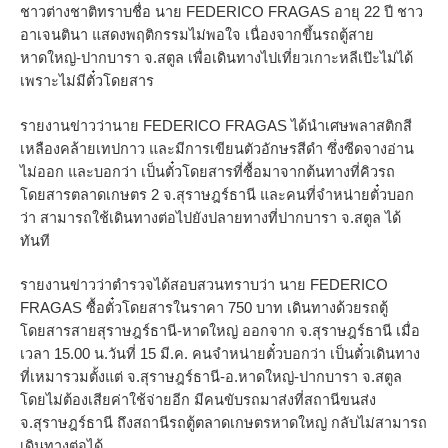
ชาวต่างชาติทราบชื่อ นาย FEDERICO FRAGAS อายุ 22 ปี ชาว
อาเจนตินา แสดงพฤติกรรมไม่พอใจ เนื่องจากขึ้นรถตู้สาย
หาดใหญ่-ปากบารา จ.สตูล เพื่อเดินทางไปเที่ยวเกาะหลีเป๊ะไม่ได้
เพราะไม่มีตั๋วโดยสาร
รายงานข่าวว่านาย FEDERICO FRAGAS ได้นำเศษพลาสติกสี
เหลืองคล้ายเทปกาว และมีการเขียนตัวอักษรสีดำ ซึ่งซีดจางอ่าน
ไม่ออก และบอกว่า เป็นตั๋วโดยสารที่ซื้อมาจากต้นทางที่คิวรถ
โดยสารตลาดเกษตร 2 จ.สุราษฎร์ธานี และคนที่จำหน่ายตั๋วบอก
ว่า สามารถใช้เดินทางต่อไปยังปลายทางที่ปากบารา จ.สตูล ได้
ทันที
รายงานข่าวว่าตำรวจได้สอบสวนทราบว่า นาย FEDERICO
FRAGAS ซื้อตั๋วโดยสารในราคา 750 บาท เดินทางด้วยรถตู้
โดยสารสายสุราษฎร์ธานี-หาดใหญ่ ออกจาก จ.สุราษฎร์ธานี เมื่อ
เวลา 15.00 น.วันที่ 15 มี.ค. คนจำหน่ายตั๋วบอกว่า เป็นตั๋วเดินทาง
ที่เหมารวมตั้งแต่ จ.สุราษฎร์ธานี-อ.หาดใหญ่-ปากบารา จ.สตูล
โดยไม่ต้องเสียค่าใช้จ่ายอีก มีคนขับรถมาส่งที่สถานีขนส่ง
จ.สุราษฎร์ธานี ถึงสถานีรถตู้ตลาดเกษตรหาดใหญ่ กลับไม่สามารถ
เดินทางต่อได้