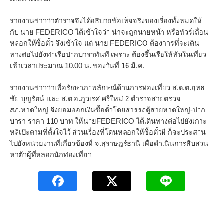
รายงานข่าวว่าตำรวจจึงได้อธิบายข้อเท็จจริงของเรื่องทั้งหมดให้
กับ นาย FEDERICO ได้เข้าใจว่า น่าจะถูกนายหน้า หรือทัวร์เถื่อน
หลอกให้ซื้อตั๋ว จึงเข้าใจ แต่ นาย FEDERICO ต้องการที่จะเดิน
ทางต่อไปยังท่าเรือปากบาราทันที เพราะ ต้องขึ้นเรือให้ทันในเที่ยว
เช้าเวลาประมาณ 10.00 น. ของวันที่ 16 มี.ค.
รายงานข่าวว่าเพื่อรักษาภาพลักษณ์ด้านการท่องเที่ยว ส.ต.ต.ยุทธ
ชัย บุญรัตน์ เเละ ส.ต.อ.ภูวเรศ ศรีใหม่ 2 ตำรวจสายตรวจ
สภ.หาดใหญ่ จึงยอมออกเงินซื้อตั๋วโดยสารรถตู้สายหาดใหญ่-ปาก
บารา ราคา 110 บาท ให้นายFEDERICO ได้เดินทางต่อไปยังเกาะ
หลีเป๊ะตามที่ตั้งใจไว้ ส่วนเรื่องที่โดนหลอกให้ซื้อตั๋วผี ก็จะประสาน
ไปยังหน่วยงานที่เกี่ยวข้องที่ จ.สุราษฎร์ธานี เพื่อดำเนินการสืบสวน
หาตัวผู้ที่หลอกนักท่องเที่ยว