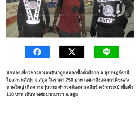
นักท่องเที่ยวชาวอาเจนตินาถูกหลอกซื้อตั๋วผีจาก จ.สุราษฎร์ธานี
ไปเกาะหลีเป๊ะ จ.สตูล ในราคา 750 บาท แต่มาถึงแค่สถานีขนส่ง
หาดใหญ่ เกิดความวุ่นวาย ตำรวจต้องมาเคลียร์ ควักกระเป๋าซื้อตั๋ว
110 บาท เดินทางต่อปากบารา จ.สตูล