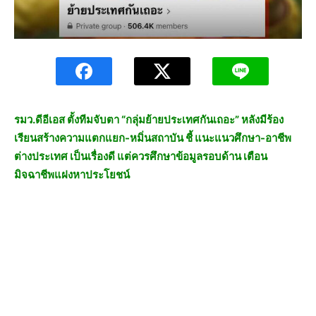
รมว.ดีอีเอส ตั้งทีมจับตา “กลุ่มย้ายประเทศกันเถอะ” หลังมีร้อง
เรียนสร้างความแตกแยก-หมิ่นสถาบัน ชี้ แนะแนวศึกษา-อาชีพ
ต่างประเทศ เป็นเรื่องดี แต่ควรศึกษาข้อมูลรอบด้าน เตือน
มิจฉาชีพแฝงหาประโยชน์