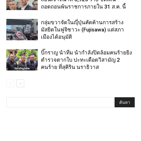
ถอดถอนพ้นราชการภายใน 31 ส.ค. นี้
กลุ่มขวาจัดในญุี่ปุ่นคัดค้านการสร้าง
มัสยิดในฟูจิซาวะ (Fujisawa) แต่สภา
เมืองได้อนุมัติ
บิ๊กราญ นำทีม นำกำลังปิดล้อมคนร้ายยิง
ตำรวจตากใบ ปะทะเดือดวิสามัญ 2
คนร้าย ที่สุคิริน นราธิวาส