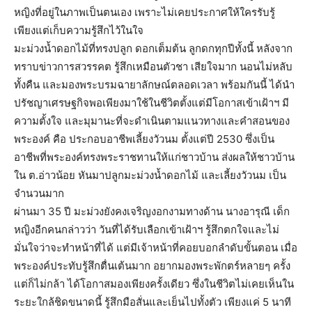
หญิงที่อยู่ในภาพเป็นตนเอง เพราะไม่เคยประกาศให้ใครรับรู้
เพียงแต่เก็บความรู้สึกไว้ในใจ
มะม่วงน้ำดอกไม้ที่ทรงปลูก ดอกเต็มต้น ลูกดกทุกปีทั้งนี้ หลังจาก
ทราบข่าวการสวรรคต รู้สึกเหมือนตัวชา เสียใจมาก นอนไม่หลับ
ทั้งคืน และมองพระบรมฉายาลักษณ์ตลอดเวลา พร้อมกันนี้ ได้นำ
ปรัชญาเศรษฐกิจพอเพียงมาใช้ในชีวิตตั้งแต่มีโอกาสเข้าเฝ้าฯ มี
ความตั้งใจ และมุมานะที่จะดำเนินตามแนวทางและคำสอนของ
พระองค์ คือ ประกอบอาชีพเลี้ยงวัวนม ตั้งแต่ปี 2530 ซึ่งเป็น
อาชีพที่พระองค์ทรงพระราชทานให้แก่ชาวบ้าน ส่งผลให้ชาวบ้าน
ใน ต.อ่าวน้อย หันมาปลูกมะม่วงน้ำดอกไม้ และเลี้ยงวัวนม เป็น
จำนวนมาก
ผ่านมา 35 ปี มะม่วงยังคงเจริญงอกงามทางด้าน นางอารุณี เด็ก
หญิงอีกคนกล่าวว่า วันที่ได้รับเลือกเข้าเฝ้าฯ รู้สึกตกใจและไม่
มั่นใจว่าจะทำหน้าที่ได้ แต่มีเจ้าหน้าที่คอยบอกลำดับขั้นตอน เมื่อ
พระองค์ประทับรู้สึกตื่นเต้นมาก อยากมองพระพักตร์หลายๆ ครั้ง
แต่ก็ไม่กล้า ได้โอกาสมองเพียงครั้งเดียว ซึ่งในชีวิตไม่เคยเห็นใน
ระยะใกล้ชิดขนาดนี้ รู้สึกมือสั่นและเย็นไปทั้งตัว เพียงแค่ 5 นาที