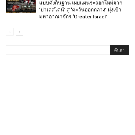
แบบตั้งถิ่นฐาน เผยแผนระลอกใหม่จาก
‘ปาเลสไตน์’ สู่ ‘ตะวันออกกลาง’ มุ่งเป้า
มหาอาณาจักร ‘Greater Israel’