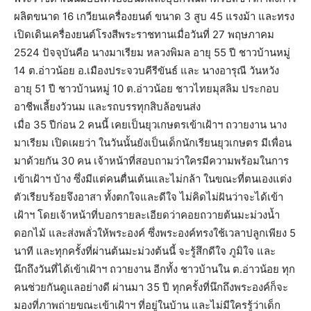
ผลิตขนาด 16 เกวียนเครื่องยนต์ ขนาด 3 สูบ 45 แรงม้า และทรง
เปิดเดินเครื่องยนต์โรงสีพระราชทานเมื่อวันที่ 27 พฤษภาคม
2524 ปัจจุบันคือ นางมาเรียม หลวงพิมล อายุ 55 ปี ชาวบ้านหมู่
14 ต.อ่าวน้อย อ.เมืองประจวบคีรีขันธ์ และ นางอารุณี วันหวัง
อายุ 51 ปี ชาวบ้านหมู่ 10 ต.อ่าวน้อย ชาวไทยมุสลิม ประกอบ
อาชีพเลี้ยงวัวนม และรถบรรทุกสิบล้อขนส่ง
เมื่อ 35 ปีก่อน 2 คนนี้ เคยเป็นยุวเกษตรเข้าเฝ้าฯ ถวายงาน นาง
มาเรียม เปิดเผยว่า ในวันนั้นยังเป็นเด็กนักเรียนยุวเกษตร มีเพื่อน
มาด้วยกัน 30 คน เจ้าหน้าที่สอบถามว่าใครมีความพร้อมในการ
เข้าเฝ้าฯ บ้าง ซึ่งมีแต่คนตื่นเต้นและไม่กล้า ในขณะที่ตนเองแต่ง
ตัวเรียบร้อยจึงอาสา ทั้งตกใจและดีใจ ไม่คิดไม่ฝันว่าจะได้เข้า
เฝ้าฯ โดยเจ้าหน้าที่บอกรายละเอียดว่าคอยถวายต้นมะม่วงน้ำ
ดอกไม้ และส่งพลั่วให้พระองค์ ซึ่งพระองค์ทรงใช้เวลาปลูกเพียง 5
นาที และทุกครั้งที่ผ่านต้นมะม่วงต้นนี้ จะรู้สึกดีใจ ภูมิใจ และ
นึกถึงวันที่ได้เข้าเฝ้าฯ ถวายงาน อีกทั้ง ชาวบ้านใน ต.อ่าวน้อย ทุก
คนช่วยกันดูแลอย่างดี ผ่านมา 35 ปี ทุกครั้งที่นึกถึงพระองค์ก็จะ
มองที่ภาพถ่ายขณะเข้าเฝ้าฯ ที่อยู่ในบ้าน และไม่มีใครรู้ว่าเด็ก