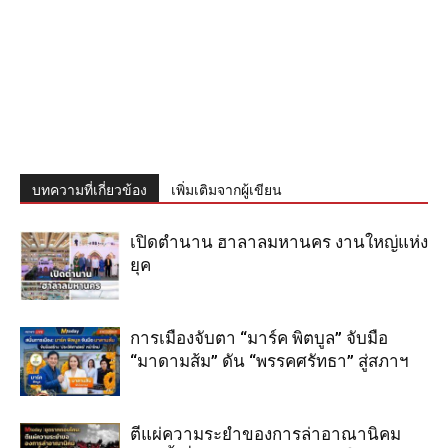
บทความที่เกี่ยวข้อง
เพิ่มเติมจากผู้เขียน
เปิดตำนาน ฮาลาลมหานคร งานใหญ่แห่ง
ยุค
การเมืองจับตา “มาร์ค พิตบูล” จับมือ
“มาดามส้ม” ดัน “พรรคศรัทธา” สู่สภาฯ
ตีแผ่ความระยำของการล่าอาณานิคม