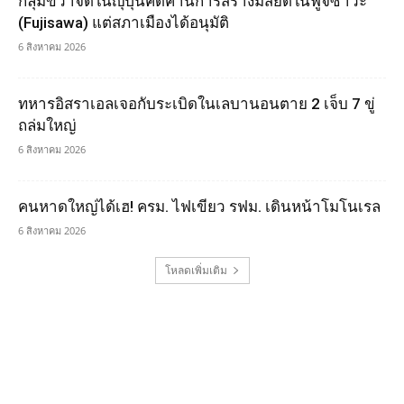
กลุ่มขวาจัดในญุี่ปุ่นคัดค้านการสร้างมัสยิดในฟูจิซาวะ
(Fujisawa) แต่สภาเมืองได้อนุมัติ
6 สิงหาคม 2026
ทหารอิสราเอลเจอกับระเบิดในเลบานอนตาย 2 เจ็บ 7 ขู่
ถล่มใหญ่
6 สิงหาคม 2026
คนหาดใหญ่ได้เฮ! ครม. ไฟเขียว รฟม. เดินหน้าโมโนเรล
6 สิงหาคม 2026
โหลดเพิ่มเติม