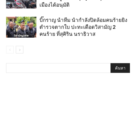
เมืองได้อนุมัติ
บิ๊กราญ นำทีม นำกำลังปิดล้อมคนร้ายยิง
ตำรวจตากใบ ปะทะเดือดวิสามัญ 2
คนร้าย ที่สุคิริน นราธิวาส