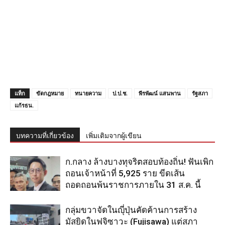
แท็ก
ขัดกฎหมาย
ทนายความ
ป.ป.ช.
พีรพัฒน์ แสนพาน
รัฐสภา
แก้รธน.
บทความที่เกี่ยวข้อง
เพิ่มเติมจากผู้เขียน
ก.กลาง ล้างบางทุจริตสอบท้องถิ่น! ฟันเพิก
ถอนเจ้าหน้าที่ 5,925 ราย ขีดเส้น
ถอดถอนพ้นราชการภายใน 31 ส.ค. นี้
กลุ่มขวาจัดในญุี่ปุ่นคัดค้านการสร้าง
มัสยิดในฟูจิซาวะ (Fujisawa) แต่สภา