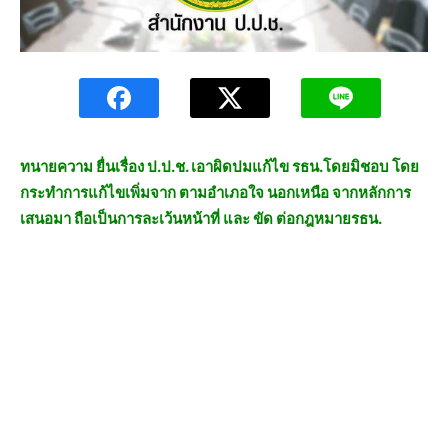
ทนายความ ยื่นเรื่อง ป.ป.ช. เอาผิดปมแก้ไข รธน.โดยมิชอบ โดย
กระทำการแก้ไขเพิ่มจาก ตามอำเภอใจ นอกเหนือ จากหลักการ
เสนอมา ถือเป็นการละเว้นหน้าที่ และ ขัด ต่อกฎหมายรธน.