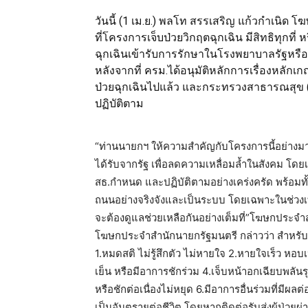
วันนี้ (1 เม.ย.) พลโท สรรเสริญ แก้วกำเนิด โ
ที่โครงการเจ็บป่วยวิกฤตฉุกเฉิน มีสิทธิทุกที่ ห
ฉุกเฉินเข้ารับการรักษาในโรงพยาบาลรัฐหรือเอ
หลังจากที่ ครม.ได้อนุมัติหลักการเรื่องหลักเ
ป่วยฉุกเฉินไปแล้ว และกระทรวงสาธารณสุข (
ปฏิบัติตาม
“ท่านนายกฯ ให้ความสำคัญกับโครงการนี้อย่างมาก 
ได้รับจากรัฐ เพื่อลดความเหลื่อมล้ำในสังคม โด
สธ.กำหนด และปฏิบัติตามอย่างเคร่งครัด พร้อมทั้ง
ถนนอย่างจริงจังและเป็นระบบ โดยเฉพาะในช่วงเทศ
จะต้องดูแลช่วยเหลือกันอย่างเต็มที่”โฆษกประจำ
โฆษกประจำสำนักนายกรัฐมนตรี กล่าวว่า สำหรับกลุ่
1.หมดสติ ไม่รู้สึกตัว ไม่หายใจ 2.หายใจเร็ว หอบเ
เย็น หรือมีอาการชักร่วม 4.เจ็บหน้าอกเฉียบพลัน
หรือชักต่อเนื่องไม่หยุด 6.มีอาการอื่นร่วมที่
เป็นอันตรายต่อชีวิต โดยหากติดต่อรับส่งผู้ป่วยผ