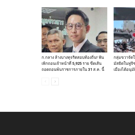
ก.กลาง ล้างบางทุจริตสอบท้องถิ่น! ฟัน
กลุ่มขวาจัดใ
เพิกถอนเจ้าหน้าที่ 5,925 ราย ขีดเส้น
มัสยิดในฟูจิ
ถอดถอนพ้นราชการภายใน 31 ส.ค. นี้
เมืองได้อนุมัต