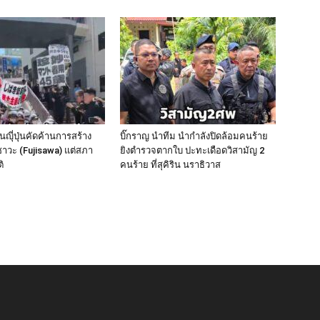
นญุี่ปุ่นคัดค้านการสร้าง
บิ๊กราญ นำทีม นำกำลังปิดล้อมคนร้าย
ซาวะ (Fujisawa) แต่สภา
ยิงตำรวจตากใบ ปะทะเดือดวิสามัญ 2
ิ
คนร้าย ที่สุคิริน นราธิวาส