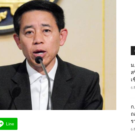
ม
ส
เช
6 
ก
ถ
ร
Line
6 