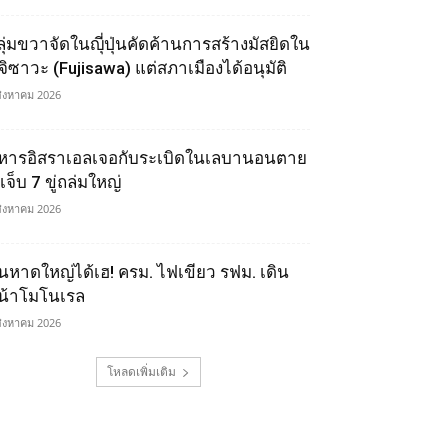
ลุ่มขวาจัดในญุี่ปุ่นคัดค้านการสร้างมัสยิดใน
ูจิซาวะ (Fujisawa) แต่สภาเมืองได้อนุมัติ
สิงหาคม 2026
หารอิสราเอลเจอกับระเบิดในเลบานอนตาย
เจ็บ 7 ขู่ถล่มใหญ่
สิงหาคม 2026
นหาดใหญ่ได้เฮ! ครม. ไฟเขียว รฟม. เดิน
น้าโมโนเรล
สิงหาคม 2026
โหลดเพิ่มเติม