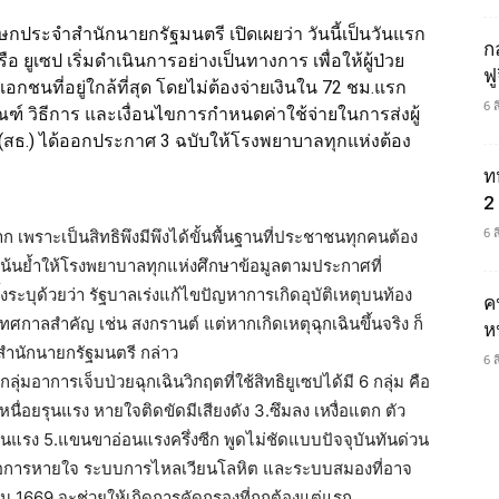
ฆษกประจำสำนักนายกรัฐมนตรี เปิดเผยว่า วันนี้เป็นวันแรก
ก
รือ ยูเซป เริ่มดำเนินการอย่างเป็นทางการ เพื่อให้ผู้ป่วย
ฟ
กชนที่อยู่ใกล้ที่สุด โดยไม่ต้องจ่ายเงินใน 72 ชม.แรก
6 
กณฑ์ วิธีการ และเงื่อนไขการกำหนดค่าใช้จ่ายในการส่งผู้
สธ.) ได้ออกประกาศ 3 ฉบับให้โรงพยาบาลทุกแห่งต้อง
ท
2 
6 
เพราะเป็นสิทธิพึงมีพึงได้ขั้นพื้นฐานที่ประชาชนทุกคนต้อง
ยเน้นย้ำให้โรงพยาบาลทุกแห่งศึกษาข้อมูลตามประกาศที่
ระบุด้วยว่า รัฐบาลเร่งแก้ไขปัญหาการเกิดอุบัติเหตุบนท้อง
ค
กาลสำคัญ เช่น สงกรานต์ แต่หากเกิดเหตุฉุกเฉินขึ้นจริง ก็
ห
สำนักนายกรัฐมนตรี กล่าว
6 
มอาการเจ็บป่วยฉุกเฉินวิกฤตที่ใช้สิทธิยูเซปได้มี 6 กลุ่ม คือ
หนื่อยรุนแรง หายใจติดขัดมีเสียงดัง 3.ซึมลง เหงื่อแตก ตัว
รุนแรง 5.แขนขาอ่อนแรงครึ่งซีก พูดไม่ชัดแบบปัจจุบันทันด่วน
มีผลต่อการหายใจ ระบบการไหลเวียนโลหิต และระบบสมองที่อาจ
่าน 1669 จะช่วยให้เกิดการคัดกรองที่ถูกต้องแต่แรก