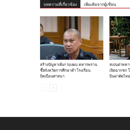
บทความที่เกี่ยวข้อง
เพิ่มเติมจากผู้เขียน
สร้างปัญหาเพิ่ม! รองผบ.ทหารพราน
สเปนด่าทหา
ชี้3จังหวัดการศึกษาต่ำ โรงเรียน
เปิดฉากชก โ
บิดเบือนศาสนา
บินผ่าตัดไท