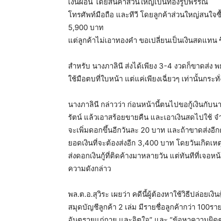
เงินผ่อน โดยสินค้าส่วนใหญ่เป็นทองรูปพรรณ
โทรศัพท์มือถือ และทีวี โดยลูกค้าส่วนใหญ่สนใ
5,900 บาท
แต่ลูกค้าไม่เอาทองคำ ขอเปลี่ยนเป็นเงินสดแทน
สำหรับ นางภาลินี ส่งได้เพียง 3-4 งวดก็ขาดส่ง
ใช้มือตบที่ใบหน้า แต่แค่เพียงเฉี่ยวๆ เท่านั้นกร
นางภาลินี กล่าวว่า ก่อนหน้านี้ตนไปขอกู้เงินกับน
รัตน์ แล้วเอาสร้อยขายคืน และเอาเงินสดไปใช้ จำ
จะเพิ่มดอกขึ้นอีกวันละ 20 บาท และถ้าขาดส่งอีกด
ยอดเงินที่จะต้องส่งอีก 3,400 บาท โดยวันเกิดเห
ส่งดอกเงินกู้ที่ติดค้างมาหลายวัน แต่ทันทีที่เจอ
ความดังกล่าว
พล.ต.อ.สุวิระ เผยว่า คดีนี้ผู้ต้องหาใช้วิธีปล่อ
สมุดบัญชีลูกค้า 2 เล่ม มีรายชื่อลูกค้ากว่า 100รา
อันตรายแก่กาย และจิตใจ” และ “ข้อหาความผิดตาม