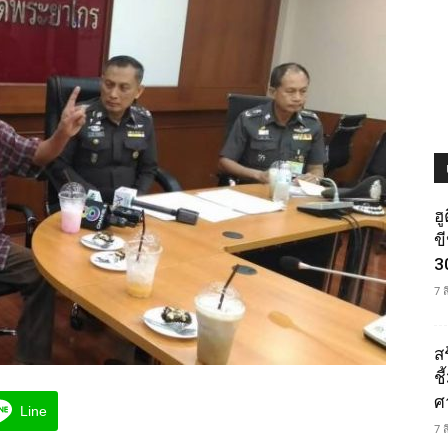
ฮ
ข
3
7 
ส
ช
ศ
Line
7 