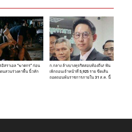
รอิสราเอล “ฆาตกร” ก่อน
ก.กลาง ล้างบางทุจริตสอบท้องถิ่น! ฟัน
ดนสวนร่วงคาพื้น นิ้วหัก
เพิกถอนเจ้าหน้าที่ 5,925 ราย ขีดเส้น
ย
ถอดถอนพ้นราชการภายใน 31 ส.ค. นี้