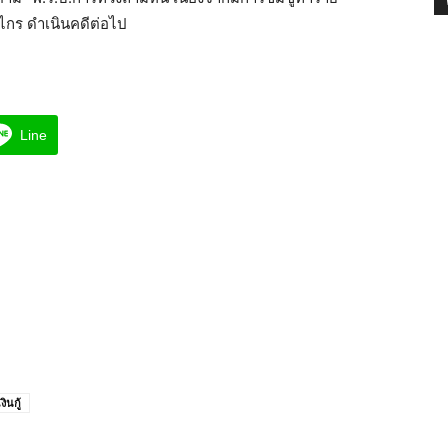
ไกร ดำเนินคดีต่อไป
Line
ินกู้