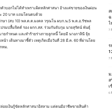
 เจ้าตัวบอกไม่ได้ทำเพราะผิดหลักศาสนา อ้างแค่ขายของเงินผ่อน
ส
ันละ 20 บาท แถมโดนตบด้วย
ฉ
ี่ปรึกษา (สบ 10) พล.ต.ต.มงคล วรุณโน ผบก.น.5 พ.ต.อ.รัชพล
ไ
ปลื้มจิตต์ รอง ผกก.สส. ร่วมกันจับกุม นายสุรัตน์ พันธุ์
7 
ฎหมายกำหนด และทำร้ายร่างกายลูกหนี้ โดยมี นางภาลินี จุ้ย
น้า เดินทางมาชี้ตัว เหตุเกิดเมื่อวันที่ 28 มี.ค. 60 ที่ผ่านโดย
ร
 กทม.
1
7 
ม
ส
เช
6 
ารปล่อยเงินกู้ขัดหลักศาสนาอิสลาม แต่ตนมีอาชีพขายสินค้า