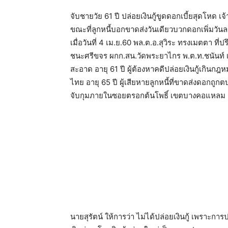
จับชายวัย 61 ปี ปล่อยเงินกู้ขูดดอกเบี้ยสุดโหด
ขณะที่ลูกหนี้บอกขาดส่งวันเดียวบวกดอกเพิ่มว
เมื่อวันที่ 4 เม.ย.60 พล.ต.อ.สุวิระ ทรงเมตตา ท
ชนะศรีขจร ผกก.สน.วัดพระยาไกร พ.ต.ท.ชนันท์ เปรม
สะอาด อายุ 61 ปี ผู้ต้องหาคดีปล่อยเงินกู้เกินก
ไทย อายุ 65 ปี ผู้เสียหายลูกหนี้ที่ขาดส่งดอกถูกตบห
จับกุมภายในซอยตรอกต้นโพธิ์ เขตบางคอแหลม
นายสุรัตน์ ให้การว่า ไม่ได้ปล่อยเงินกู้ เพราะก