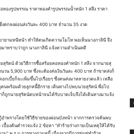
จซื้อทองรูปพรรณ ราคาทองคำรูปพรรณน้ำหนัก 1 สลึง ราคา
 ซึ่งตกลงผ่อนส่งวันละ 400 บาท จำนวน 35 งวด
 พยายามหนีหน้า ทำให้ตนเกิดความโมโห พอเห็นนางภาลินี จึง
ะทั่งมาทราบว่าถูก นางภาลินี แจ้งความดำเนินคดี
ายสุรัตน์ ด้วยวิธีการซื้อสร้อยคอทองคำหนัก 1 สลึง จากนายสุ
นวน 5,900 บาท ซึ่งจะต้องส่งเงินวันละ 400 บาท ถ้าขาดส่งก็
อกเบี้ยก็จะเพิ่มขึ้นไปเรื่อยๆ ซึ่งตนส่งมาหลายงวดแล้ว เหลือ
ตุตนพร้อมด้วยลูกหนี้อีกราย เดินทางไปพบนายสุรัตน์ พื่อไป
หน้าก็ถูกนายสุรัตน์ตบหน้าจนได้รับบาดเจ็บจึงได้เดินทางมาแจ้ง
ยเงินกู้อำพรางโดยใช้วิธีขายของผ่อนบังหน้า จากการตรวจค้นพบ
ย เบื้องต้นตำรวจแจ้ง 2 ข้อหา “ทำร้ายร่างกายเป็นเหตุให้ได้รับ
” พ.ร.บ.การทวงถามหนี้ เนื่องจากมีการข่มขู่ทำร้าย