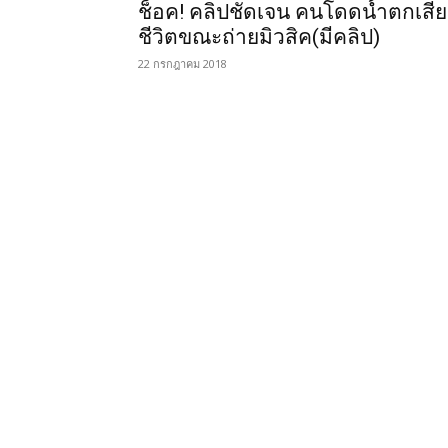
ช็อค! คลิปชัดเจน คนโดดน้ำตกเสีย
ชีวิตขณะถ่ายมิวสิค(มีคลิป)
22 กรกฎาคม 2018