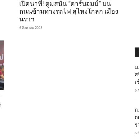
เปิดนาที! ตูมสนั่น “คาร์บอมบ์” บน
ู
ถนนข้ามทางรถไฟ สุไหงโกลก เมือง
นราฯ
6 สิงหาคม 2023
ม
ส
เช
6 
ร
า
ก
ถ
ร
6 