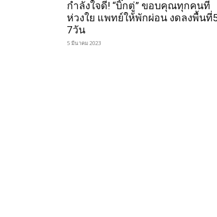
กำลังใจดี! “บิ๊กตู่” ขอบคุณทุกคนที่
ห่วงใย แพทย์ให้พักผ่อน งดลงพื้นที่
7วัน
5 มีนาคม 2023