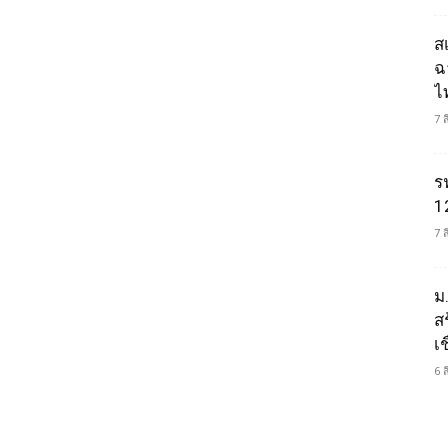
ส
ฉ
ไ
7 
ร
1
7 
ม
ส
เช
6 