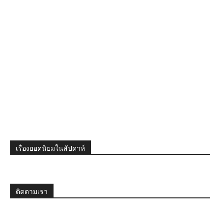
เรื่องยอดนิยมในสัปดาห์
ติดตามเรา