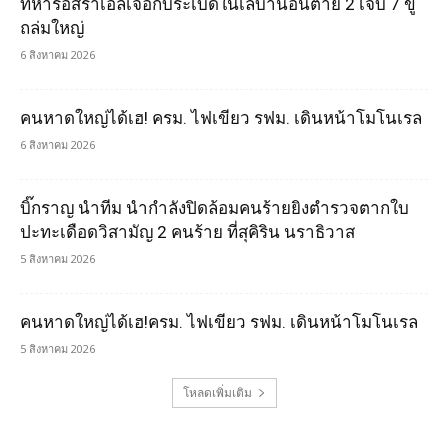
ทหารอิสราเอลเจอกับระเบิดในเลบานอนตาย 2 เจ็บ 7 ขู่
ถล่มใหญ่
6 สิงหาคม 2026
คนหาดใหญ่ได้เฮ! ครม. ไฟเขียว รฟม. เดินหน้าโมโนเรล
6 สิงหาคม 2026
บิ๊กราญ นำทีม นำกำลังปิดล้อมคนร้ายยิงตำรวจตากใบ
ปะทะเดือดวิสามัญ 2 คนร้าย ที่สุคิริน นราธิวาส
5 สิงหาคม 2026
คนหาดใหญ่ได้เฮ!ครม. ไฟเขียว รฟม. เดินหน้าโมโนเรล
5 สิงหาคม 2026
โหลดเพิ่มเติม