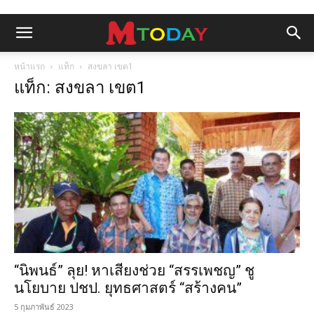
หน้าแรก
แท็ก
สงขลา เขต1
แท็ก: สงขลา เขต1
“นิพนธ์” ลุย! หาเสียงช่วย “สรรเพชญ” ชู
นโยบาย ปชป. ยุทธศาสตร์ “สร้างคน”
5 กุมภาพันธ์ 2023