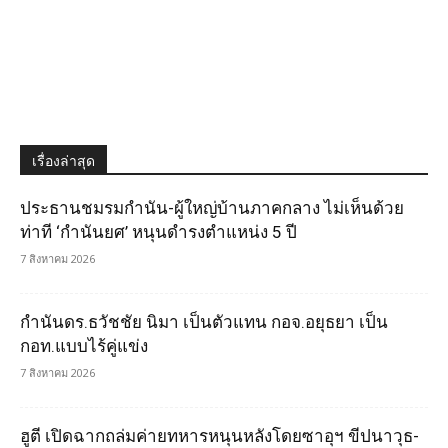
เรื่องล่าสุด
ประธานชมรมกำนัน-ผู้ใหญ่บ้านภาคกลาง ไม่เห็นด้วย
ท่าที ‘กำนันยศ’ หนุนดำรงตำแหน่ง 5 ปี
7 สิงหาคม 2026
กำนันดร.ธวัชชัย นิมา เป็นตัวแทน กอจ.อยุธยา เป็น
กอท.แบบไร้คู่แข่ง
7 สิงหาคม 2026
ฮูตี เปิดฉากถล่มค่ายทหารหนุนหลังโดยซาอุฯ ขีปนาวุธ-