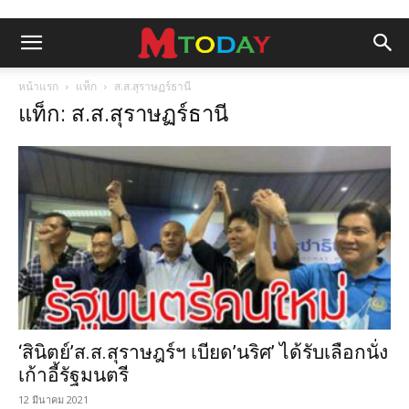
หน้าแรก
แท็ก
ส.ส.สุราษฏร์ธานี
แท็ก: ส.ส.สุราษฏร์ธานี
‘สินิตย์’ส.ส.สุราษฎร์ฯ เบียด’นริศ’ ได้รับเลือกนั่ง
เก้าอี้รัฐมนตรี
12 มีนาคม 2021