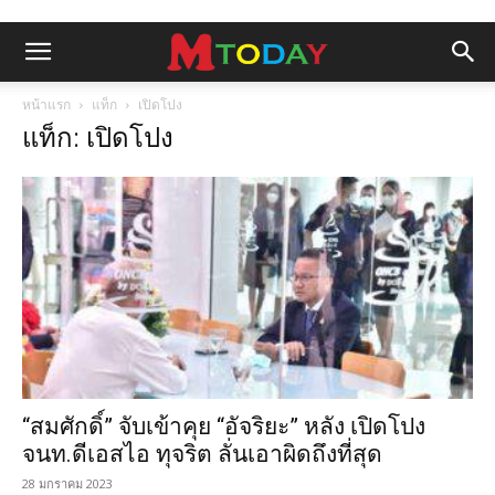
หน้าแรก
แท็ก
เปิดโปง
แท็ก: เปิดโปง
“สมศักดิ์” จับเข้าคุย “อัจริยะ” หลัง เปิดโปง
จนท.ดีเอสไอ ทุจริต ลั่นเอาผิดถึงที่สุด
28 มกราคม 2023