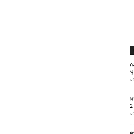
ก
ฟ
6 
ท
2 
6 
ค