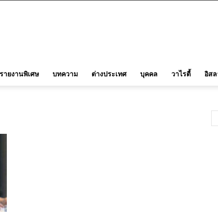
รายงานพิเศษ
บทความ
ต่างประเทศ
บุคคล
วาไรตี้
อิส