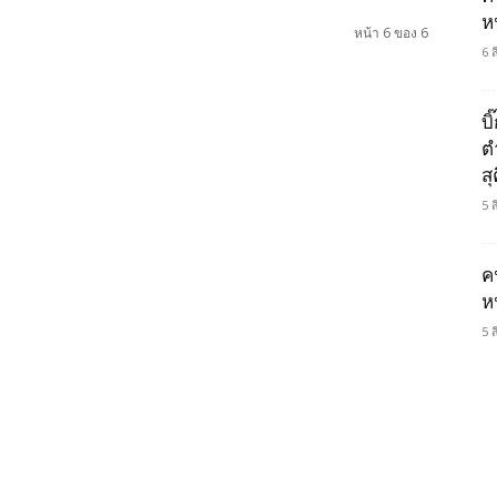
ห
หน้า 6 ของ 6
6 
บ
ต
ส
5 
ค
ห
5 