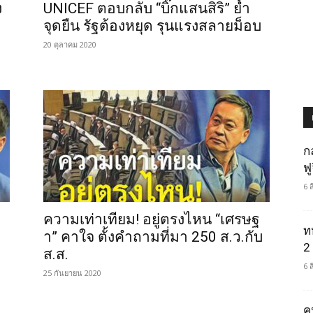
ง
UNICEF ตอบกลับ “บิ๊กแสนสิริ” ย้ำ
จุดยืน รัฐต้องหยุด รุนแรงสลายม็อบ
20 ตุลาคม 2020
ก
ฟ
6 
ความเท่าเทียม! อยู่ตรงไหน “เศรษฐ
ท
า” คาใจ ตั้งคำถามที่มา 250 ส.ว.กับ
2 
ส.ส.
6 
25 กันยายน 2020
ค