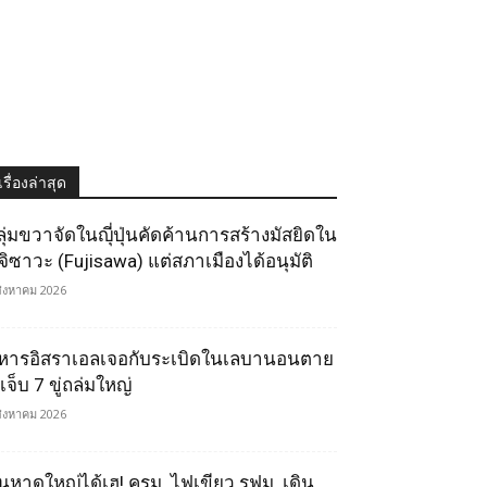
เรื่องล่าสุด
ลุ่มขวาจัดในญุี่ปุ่นคัดค้านการสร้างมัสยิดใน
ูจิซาวะ (Fujisawa) แต่สภาเมืองได้อนุมัติ
สิงหาคม 2026
หารอิสราเอลเจอกับระเบิดในเลบานอนตาย
เจ็บ 7 ขู่ถล่มใหญ่
สิงหาคม 2026
นหาดใหญ่ได้เฮ! ครม. ไฟเขียว รฟม. เดิน