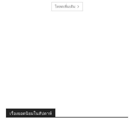
โหลดเพิ่มเติม
เรื่องยอดนิยมในสัปดาห์