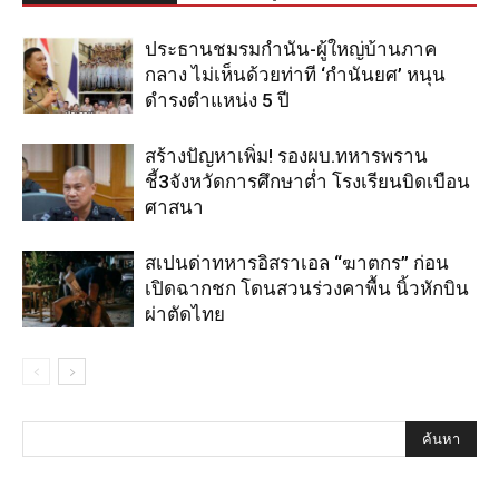
ประธานชมรมกำนัน-ผู้ใหญ่บ้านภาค
กลาง ไม่เห็นด้วยท่าที ‘กำนันยศ’ หนุน
ดำรงตำแหน่ง 5 ปี
สร้างปัญหาเพิ่ม! รองผบ.ทหารพราน
ชี้3จังหวัดการศึกษาต่ำ โรงเรียนบิดเบือน
ศาสนา
สเปนด่าทหารอิสราเอล “ฆาตกร” ก่อน
เปิดฉากชก โดนสวนร่วงคาพื้น นิ้วหักบิน
ผ่าตัดไทย