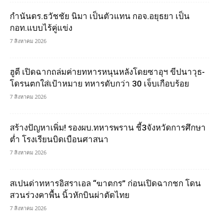
กำนันดร.ธวัชชัย นิมา เป็นตัวแทน กอจ.อยุธยา เป็น
กอท.แบบไร้คู่แข่ง
7 สิงหาคม 2026
ฮูตี เปิดฉากถล่มค่ายทหารหนุนหลังโดยซาอุฯ ขีปนาวุธ-
โดรนตกใส่เป้าหมาย ทหารดับกว่า 30 เจ็บเกือบร้อย
7 สิงหาคม 2026
สร้างปัญหาเพิ่ม! รองผบ.ทหารพราน ชี้3จังหวัดการศึกษา
ต่ำ โรงเรียนบิดเบือนศาสนา
7 สิงหาคม 2026
สเปนด่าทหารอิสราเอล “ฆาตกร” ก่อนเปิดฉากชก โดน
สวนร่วงคาพื้น นิ้วหักบินผ่าตัดไทย
7 สิงหาคม 2026