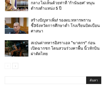
กลาง ไม่เห็นด้วยท่าที ‘กำนันยศ’ หนุน
ดำรงตำแหน่ง 5 ปี
สร้างปัญหาเพิ่ม! รองผบ.ทหารพราน
ชี้3จังหวัดการศึกษาต่ำ โรงเรียนบิดเบือน
ศาสนา
สเปนด่าทหารอิสราเอล “ฆาตกร” ก่อน
เปิดฉากชก โดนสวนร่วงคาพื้น นิ้วหักบิน
ผ่าตัดไทย