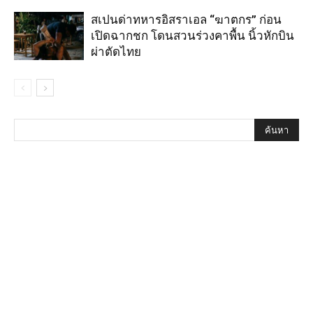
สเปนด่าทหารอิสราเอล “ฆาตกร” ก่อน
เปิดฉากชก โดนสวนร่วงคาพื้น นิ้วหักบิน
ผ่าตัดไทย