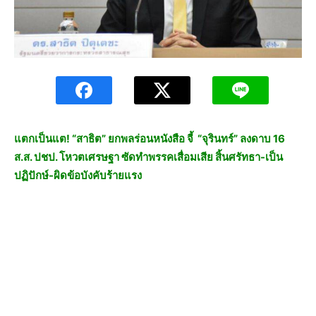
แตกเป็นแต! “สาธิต” ยกพลร่อนหนังสือ จี้ “จุรินทร์” ลงดาบ 16
ส.ส. ปชป. โหวตเศรษฐา ซัดทำพรรคเสื่อมเสีย สิ้นศรัทธา-เป็น
ปฏิปักษ์-ผิดข้อบังคับร้ายแรง