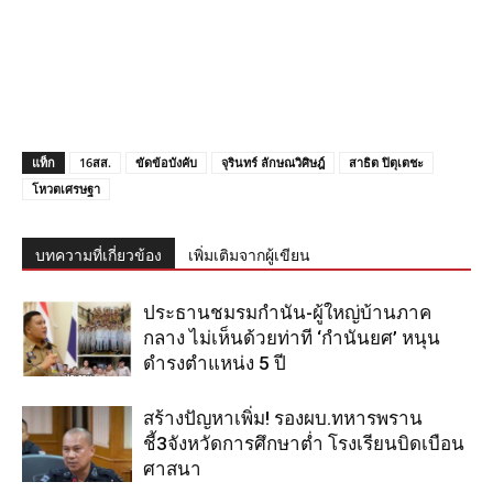
แท็ก
16สส.
ขัดข้อบังคับ
จุรินทร์ ลักษณวิศิษฎ์
สาธิต ปิตุเตชะ
โหวตเศรษฐา
บทความที่เกี่ยวข้อง
เพิ่มเติมจากผู้เขียน
ประธานชมรมกำนัน-ผู้ใหญ่บ้านภาค
กลาง ไม่เห็นด้วยท่าที ‘กำนันยศ’ หนุน
ดำรงตำแหน่ง 5 ปี
สร้างปัญหาเพิ่ม! รองผบ.ทหารพราน
ชี้3จังหวัดการศึกษาต่ำ โรงเรียนบิดเบือน
ศาสนา