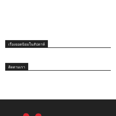
เรื่องยอดนิยมในสัปดาห์
ติดตามเรา