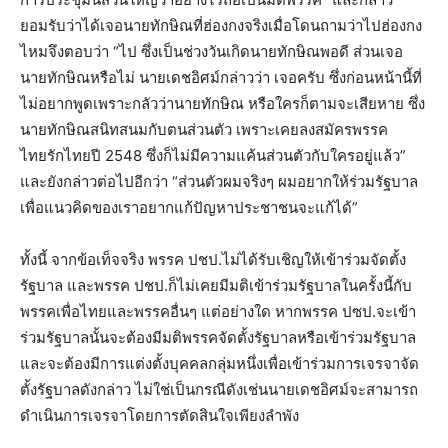
ยอมรับว่าได้เจอนายทักษิณที่ฮ่องกงจริงเมื่อโดนถามว่าไปฮ่องกง
ไหมจึงตอบว่า “ไป ซึ่งเป็นช่วงวันเกิดนายทักษิณพอดี ส่วนเจอ
นายทักษิณหรือไม่ นายเดชอิศม์กล่าวว่า เจอครับ ซึ่งก่อนหน้านี้ที่
ไม่อยากพูดเพราะกลัวว่านายทักษิณ หรือใครก็ตามจะเสียหาย ซึ่ง
นายทักษิณสนิทสนมกับตนส่วนตัว เพราะเคยลงสมัครพรรค
ไทยรักไทยปี 2548 ซึ่งก็ไม่มีความแค้นส่วนตัวกับใครอยู่แล้ว”
และยังกล่าวต่อไปอีกว่า “ส่วนตัวผมจริงๆ ผมอยากให้ร่วมรัฐบาล
เพื่อแนวคิดของเราอยากแก้ปัญหาประชาชนจะแก้ได้”
ทั้งนี้ จากข้อเท็จจริง พรรค ปชป.ไม่ได้รับเชิญให้เข้าร่วมจัดตั้ง
รัฐบาล และพรรค ปชป.ก็ไม่เคยมีมติเข้าร่วมรัฐบาลในครั้งนี้กับ
พรรคเพื่อไทยและพรรคอื่นๆ แต่อย่างใด หากพรรค ปซป.จะเข้า
ร่วมรัฐบาลนั้นจะต้องมีมติพรรคจัดตั้งรัฐบาลหรือเข้าร่วมรัฐบาล
และจะต้องมีการแต่งตั้งบุคคลกลุ่มหนึ่งเพื่อเข้าร่วมการเจรจาจัด
ตั้งรัฐบาลดังกล่าว ไม่ใช่เป็นกรณีดังเช่นนายเดชอิศม์จะสามารถ
ดำเนินการเจรจาโดยการตัดสินใจเพียงลำพัง