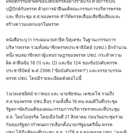
มีพฤติกรรมทำผิดข้อบังคับพรรคอย่างร้ายแรง ด้วยการเป็น
ปฏิปักษ์กับพรรค ด้วยการฝ่าฝืนมติคณะกรรมการบริหารพรรค
และ ที่ประชุม ส.ส.ของพรรค ทำให้พรรคเสื่อมเสียชื่อเสียงและ
สร้างความแตกแยกในพรรค
หนังสือระบุว่า กระผมนายสาธิต ปิตุเตชะ ในฐานะกรรมการ
บริหารพรรค รวมทั้งสมาชิกพรรคประชาธิปัตย์ (ปชป.) อีกจำนวน
หนึ่ง พบสมาชิกสภาผู้แทนราษฎรของพรรค ปชป. กระทำความ
ผิด ฝ่าฝืนข้อ 18 (1) และ (2) และข้อ 124 ของข้อบังคับพรรค
ประชาธิปัตย์ พ.ศ.2566 (“ข้อบังคับพรรคฯ”) และจรรยาบรรณ
พรรค ปชป. โดยมีรายละเอียดดังต่อไปนี้
1.นายเดชอิศม์ ขาวทอง และ นายชัยชนะ เดชเดโช รวมถึง
ส.ส.ของพรรค ปชป.อื่นๆ รวมทั้งสิ้น 16 คน ลงมติในที่ประชุม
รัฐสภาขัดกับมติของคณะกรรมการบริหารพรรคและที่ประชุม
ส.ส. โดยไม่สุจริต โดยเมื่อวันที่ 21 สิงหาคม ก่อนวันประชุมร่วม
กันของรัฐสภากำหนดการเลือกตั้งนายกรัฐมนตรีนั้น พรรค
ปชป.ได้มีมติของที่ประชุม ส.ส. ว่าให้ ส.ส.ของพรรค ปชป. “ลงมติ