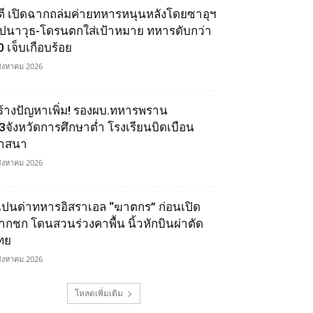
ูตี เปิดฉากถล่มค่ายทหารหนุนหลังโดยซาอุฯ
ีปนาวุธ-โดรนตกใส่เป้าหมาย ทหารดับกว่า
0 เจ็บเกือบร้อย
สิงหาคม 2026
ร้างปัญหาเพิ่ม! รองผบ.ทหารพราน
ี้3จังหวัดการศึกษาต่ำ โรงเรียนบิดเบือน
าสนา
สิงหาคม 2026
เปนด่าทหารอิสราเอล “ฆาตกร” ก่อนเปิด
ากชก โดนสวนร่วงคาพื้น นิ้วหักบินผ่าตัด
ทย
สิงหาคม 2026
โหลดเพิ่มเติม