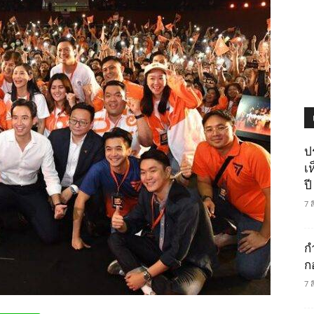
ป
เ
ปี
7 
ก
ก
7 