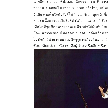
นายพิธา กล่าวว่า พี่น้องสมาชิกพรรค ก.ก. ที่เคา
จากกันไม่ตลอดไป เพราะจะกลับมายิ่งใหญ่เหมือนเ
วันลืม ตนเต็มใจกับสิ่งที่ได้ทำร่วมกันมาทุกๆวั
สายลมนั้นอาจจะเป็นสิ่งที่ทำได้ยาก แต่เรากำลังร
เมื่อไฟที่จุดติดกลางสายลมแล้ว อย่าให้มันดับโด
น้องแล้วว่าจากกันไม่ตลอดไป กลับมาอีกครั้ง ก้าวต
ไปฟังนักวิชาการ อย่าไปฟังกูรูการเมืองที่บอกว่าถึ
ขัดตาทัพแต่อย่างใด เขาคือผู้นำตัวจริงเสียงจริง