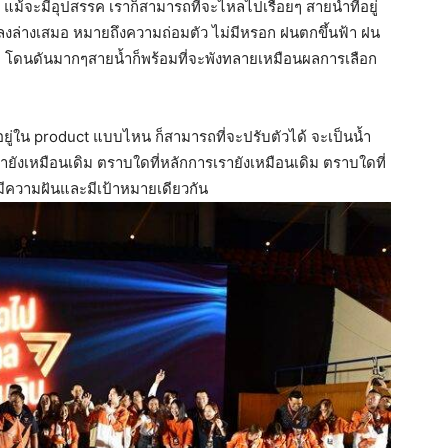
 แม้จะมีอุปสรรค เราก็สามารถที่จะไหลไปเรื่อยๆ สายน้ำที่อยู่
งล่างเสมอ หมายถึงความถ่อมตัว ไม่มีหรอก ฝนตกขึ้นฟ้า ฝน
บ โดนดันมากๆสายน้ำก็พร้อมที่จะพังทลายเหมือนผลการเลือก
ะอยู่ใน product แบบไหน ก็สามารถที่จะปรับตัวได้ จะเป็นน้ำ
รายังเหมือนเดิม ตราบใดที่หลักการเรายังเหมือนเดิม ตราบใดที่
งมีความฝันและมีเป้าหมายเดียวกัน