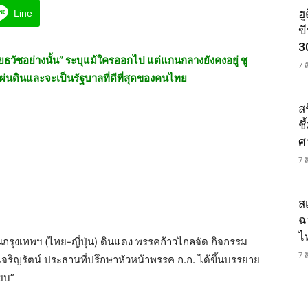
ฮ
Line
ข
3
ชัยธวัชอย่างนั้น” ระบุแม้ใครออกไป แต่แกนกลางยังคงอยู่ ชู
7 
ผ่นดินและจะเป็นรัฐบาลที่ดีที่สุดของคนไทย
ส
ช
ศ
7 
ส
ฉ
ไ
ชนกรุงเทพฯ (ไทย-ญี่ปุ่น) ดินแดง พรรคก้าวไกลจัด กิจกรรม
7 
มเจริญรัตน์ ประธานที่ปรึกษาหัวหน้าพรรค ก.ก. ได้ขึ้นบรรยาย
ียบ”