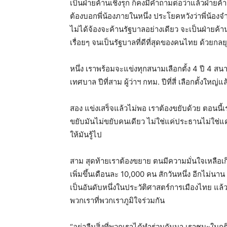
เป็นฝ่ายค้านเชิงรุก ก็คงมีคำถามต่อว่าแล้วฝ่ายค
ต้องบอกพี่น้องภายในหนึ่ง ประโยคหวังว่าพี่น้องจ
ไม่ได้จ้องจะค้านรัฐบาลอย่างเดียว จะเป็นฝ่ายค้า
เรื่อยๆ จนเป็นรัฐบาลที่ดีที่สุดของคนไทย ด้วยกล
หนึ่ง เราพร้อมจะแข่งทุกสนามเลือกตั้ง 4 ปี 4 สนาม
เทศบาล ปีที่สาม ผู้ว่าฯ กทม. ปีที่สี่ เลือกตั้งใหญ่แ
สอง แข่งเสร็จแล้วไม่พอ เราต้องขยับด้วย ตอนนี้เราม
ขยับมันไม่ขยับคนเดียว ไม่ใช่แค่ประธานไม่ใช่แ
ให้มันรู้ไป
สาม สุดท้ายเราต้องขยาย ตนมีความมั่นใจเหลือเกิ
เพิ่มขึ้นเดือนละ 10,000 คน สักวันหนึ่ง อีกไม่
เป็นอันดับหนึ่งในประวัติศาสตร์การเมืองไทย แล
พวกเราที่พวกเราภูมิใจร่วมกัน
“อย่าลืมสิ่งที่พวกเราได้ทำร่วมกันมา เราชนะในกต