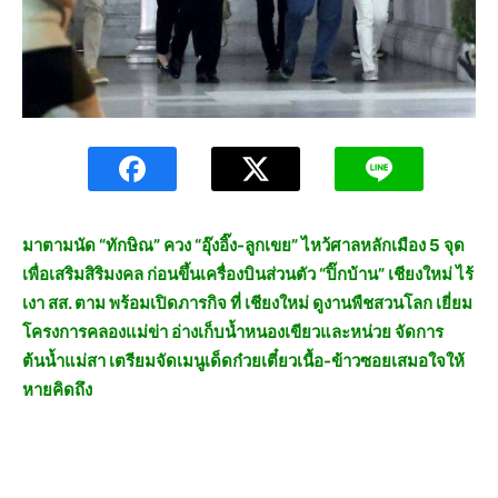
มาตามนัด “ทักษิณ” ควง “อุ๊งอิ๊ง-ลูกเขย” ไหว้ศาลหลักเมือง 5 จุด
เพื่อเสริมสิริมงคล ก่อนขึ้นเครื่องบินส่วนตัว “ปิ๊กบ้าน” เชียงใหม่ ไร้
เงา สส. ตาม พร้อมเปิดภารกิจ ที่ เชียงใหม่ ดูงานพืชสวนโลก เยี่ยม
โครงการคลองแม่ข่า อ่างเก็บน้ำหนองเขียวและหน่วย จัดการ
ต้นน้ำแม่สา เตรียมจัดเมนูเด็ดก๋วยเตี๋ยวเนื้อ-ข้าวซอยเสมอใจให้
หายคิดถึง