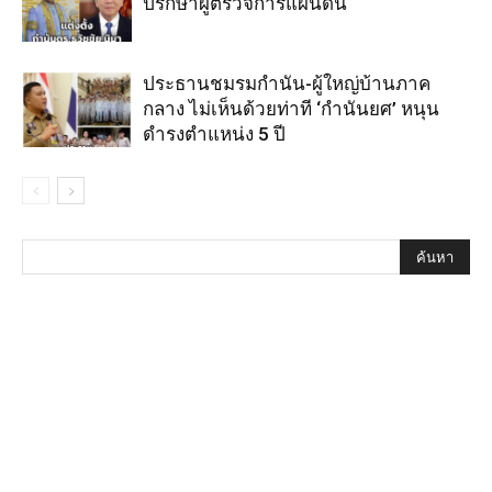
ปรึกษาผูัตรวจการแผ่นดิน
ประธานชมรมกำนัน-ผู้ใหญ่บ้านภาค
กลาง ไม่เห็นด้วยท่าที ‘กำนันยศ’ หนุน
ดำรงตำแหน่ง 5 ปี