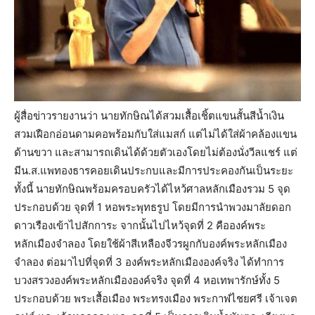
ผู้สื่อข่าวรายงานว่า นายทักษิณได้สวมเสื้อเชิ้ตแขนสั้นสีน้ำเงิน
สวมเฝือกอ่อนดามคอพร้อมกับใส่แมสก์ แต่ไม่ได้ใส่ผ้าคล้องแขน
ด้านขวา และสามารถเดินได้ด้วยตัวเองโดยไม่ต้องนั่งวีลแชร์ แต่
มีน.ส.แพทองธารคอยเดินประกบและมีการประคองกันเป็นระยะ
ทั้งนี้ นายทักษิณพร้อมครอบครัวได้ไหว้ศาลหลักเมืองรวม 5 จุด
ประกอบด้วย จุดที่ 1 หอพระพุทธรูป โดยมีการนำพวงมาลัยดอก
ดาวเรืองเข้าไปสักการะ จากนั้นไปไหว้จุดที่ 2 คือองค์พระ
หลักเมืองจำลอง โดยใช้ผ้าสีเหลืองจีวรผูกกับองค์พระหลักเมือง
จำลอง ต่อมาไปที่จุดที่ 3 องค์พระหลักเมืององค์จริง ได้ทำการ
บวงสรวงองค์พระหลักเมืององค์จริง จุดที่ 4 หอเทพารักษ์ทั้ง 5
ประกอบด้วย พระเสื้อเมือง พระทรงเมือง พระกาฬไชยศรี เจ้าเจต