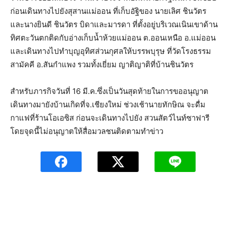
ก่อนเดินทางไปยังสุสานแม่ออน ที่เก็บอัฐิของ นายเลิศ ชินวัตร
และนางยินดี ชินวัตร บิดาและมารดา ที่ตั้งอยู่บริเวณเนินเขาด้าน
ทิศตะวันตกติดกับอ่างเก็บน้ำห้วยแม่ออน ต.ออนเหนือ อ.แม่ออน
และเดินทางไปทำบุญอุทิศส่วนกุศลให้บรรพบุรุษ ที่วัดโรงธรรม
สามัคคี อ.สันกำแพง รวมทั้งเยี่ยม ญาติญาติที่บ้านชินวัตร
สำหรับภารกิจวันที่ 16 มี.ค.ซึ่งเป็นวันสุดท้ายในการขออนุญาต
เดินทางมายังบ้านเกิดที่จ.เชียงใหม่ ช่วงเช้านายทักษิณ จะดื่ม
กาแฟที่ร้านโอเอซิส ก่อนจะเดินทางไปยัง สวนสัตว์ไนท์ซาฟารี
โดยจุดนี้ไม่อนุญาตให้สื่อมวลชนติดตามทำข่าว