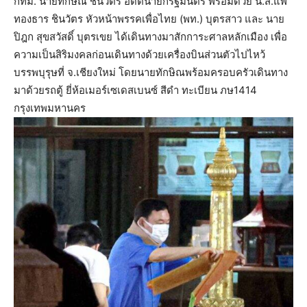
กทม. นายทักษิณ ชินวัตร อดีตนายกรัฐมนตรี พร้อมด้วย น.ส.แพ
ทองธาร ชินวัตร หัวหน้าพรรคเพื่อไทย (พท.) บุตรสาว และ นาย
ปิฎก สุขสวัสดิ์ บุตรเขย ได้เดินทางมาสักการะศาลหลักเมือง เพื่อ
ความเป็นสิริมงคลก่อนเดินทางด้วยเครื่องบินส่วนตัวไปไหว้
บรรพบุรุษที่ จ.เชียงใหม่ โดยนายทักษิณพร้อมครอบครัวเดินทาง
มาด้วยรถตู้ ยี่ห้อเมอร์เซเดสเบนซ์ สีดำ ทะเบียน ภษ1414
กรุงเทพมหานคร