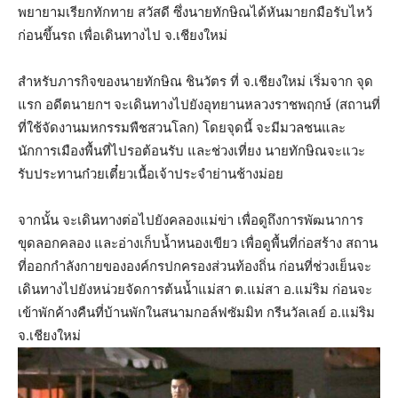
พยายามเรียกทักทาย สวัสดี ซึ่งนายทักษิณได้หันมายกมือรับไหว้
ก่อนขึ้นรถ เพื่อเดินทางไป จ.เชียงใหม่
สำหรับภารกิจของนายทักษิณ ชินวัตร ที่ จ.เชียงใหม่ เริ่มจาก จุด
แรก อดีตนายกฯ จะเดินทางไปยังอุทยานหลวงราชพฤกษ์ (สถานที่
ที่ใช้จัดงานมหกรรมพืชสวนโลก) โดยจุดนี้ จะมีมวลชนและ
นักการเมืองพื้นที่ไปรอต้อนรับ และช่วงเที่ยง นายทักษิณจะแวะ
รับประทานก๋วยเตี๋ยวเนื้อเจ้าประจำย่านช้างม่อย
จากนั้น จะเดินทางต่อไปยังคลองแม่ข่า เพื่อดูถึงการพัฒนาการ
ขุดลอกคลอง และอ่างเก็บน้ำหนองเขียว เพื่อดูพื้นที่ก่อสร้าง สถาน
ที่ออกกำลังกายขององค์กรปกครองส่วนท้องถิ่น ก่อนที่ช่วงเย็นจะ
เดินทางไปยังหน่วยจัดการต้นน้ำแม่สา ต.แม่สา อ.แม่ริม ก่อนจะ
เข้าพักค้างคืนที่บ้านพักในสนามกอล์ฟซัมมิท กรีนวัลเลย์ อ.แม่ริม
จ.เชียงใหม่