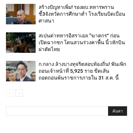
สร้างปัญหาเพิ่ม! รองผบ.ทหารพราน
ชี้3จังหวัดการศึกษาต่ำ โรงเรียนบิดเบือน
ศาสนา
สเปนด่าทหารอิสราเอล “ฆาตกร” ก่อน
เปิดฉากชก โดนสวนร่วงคาพื้น นิ้วหักบิน
ผ่าตัดไทย
ก.กลาง ล้างบางทุจริตสอบท้องถิ่น! ฟันเพิก
ถอนเจ้าหน้าที่ 5,925 ราย ขีดเส้น
ถอดถอนพ้นราชการภายใน 31 ส.ค. นี้