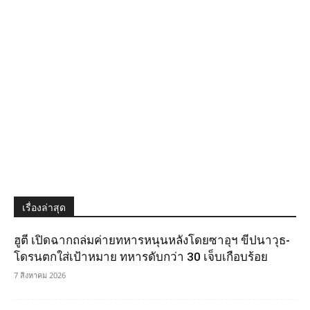
เรื่องล่าสุด
ฮูตี เปิดฉากถล่มค่ายทหารหนุนหลังโดยซาอุฯ ขีปนาวุธ-
โดรนตกใส่เป้าหมาย ทหารดับกว่า 30 เจ็บเกือบร้อย
7 สิงหาคม 2026