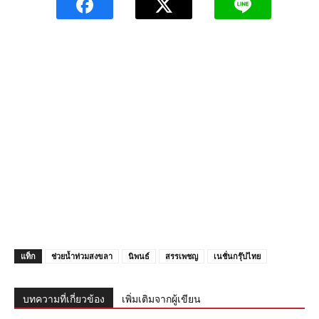
แท็ก
ช่วยน้ำท่วมสงขลา
นิพนธ์
สรรเพชญ
เนชั่นกรุ๊ปไทย
บทความที่เกี่ยวข้อง
เพิ่มเติมจากผู้เขียน