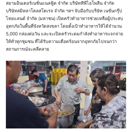
สยามอินเตอร์เนชั่นแนลฟู้ด จำกัด บริษัททีพีไอโพลีน จำกัด
บริษัทสมิหลาโคลสโตเรจ จำกัด ฯลฯ จับมือกับบริษัท เนขั่นกรุ๊ป
ไทยแลนด์ จำกัด (มหาชน) เปิดครัวทำอาหารช่วยเหลือผู้ประสบ
อุทกภัยในพื้นที่จังหวัดสงขลา โดยตั้งเป้าทำอาหารให้ได้จำนวน
5,000 กล่องต่อวัน และจะเปิดครัวระดมกำลังทำอาหารแจกจ่าย
ให้ทั่วทุกชุมชน ที่ได้รับความเดือดร้อนจากอุทกภัยไปจนกว่า
สถานการณ์จะคลี่คลาย