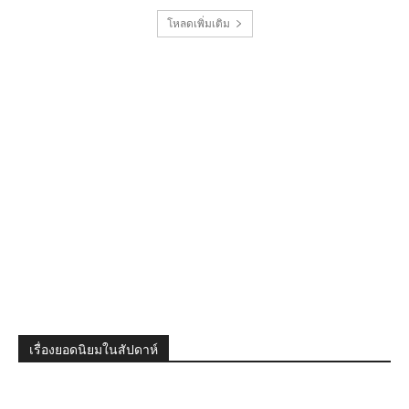
โหลดเพิ่มเติม
เรื่องยอดนิยมในสัปดาห์