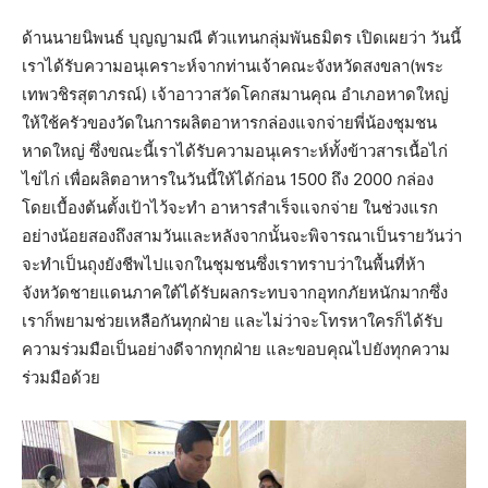
ด้านนายนิพนธ์ บุญญามณี ตัวแทนกลุ่มพันธมิตร เปิดเผยว่า วันนี้
เราได้รับความอนุเคราะห์จากท่านเจ้าคณะจังหวัดสงขลา(พระ
เทพวชิรสุตาภรณ์) เจ้าอาวาสวัดโคกสมานคุณ อำเภอหาดใหญ่
ให้ใช้ครัวของวัดในการผลิตอาหารกล่องแจกจ่ายพี่น้องชุมชน
หาดใหญ่ ซึ่งขณะนี้เราได้รับความอนุเคราะห์ทั้งข้าวสารเนื้อไก่
ไข่ไก่ เพื่อผลิตอาหารในวันนี้ให้ได้ก่อน 1500 ถึง 2000 กล่อง
โดยเบื้องต้นตั้งเป้าไว้จะทำ อาหารสำเร็จแจกจ่าย ในช่วงแรก
อย่างน้อยสองถึงสามวันและหลังจากนั้นจะพิจารณาเป็นรายวันว่า
จะทำเป็นถุงยังชีพไปแจกในชุมชนซึ่งเราทราบว่าในพื้นที่ห้า
จังหวัดชายแดนภาคใต้ได้รับผลกระทบจากอุทกภัยหนักมากซึ่ง
เราก็พยามช่วยเหลือกันทุกฝ่าย และไม่ว่าจะโทรหาใครก็ได้รับ
ความร่วมมือเป็นอย่างดีจากทุกฝ่าย และขอบคุณไปยังทุกความ
ร่วมมือด้วย