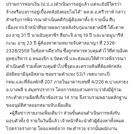
ปรามการฟอกเงิน (ป.ป.ง.)ดำเนินการอยู่แล้ว แต่จะยังมีใครว่า
จ้างหรือบงการอยู่เบื้องหลังยังตอบไม่ได้” พล.ต.อ.ศรีวราห์ กล่าว
สำหรับการพิจารณาดำเนินคดีกับผู้ต้องหาทั้ง 6 รายนั้น สืบ
เนื่องจากเจ้าหน้าที่ขยายผลภายหลังจับกุมนายตาลมีซี โต๊ะตาห
ยง อายุ 31 ปี นายอับดุลาซิร สือกะจิ อายุ 19 ปี และนายมูบารีห์
กะนะ อายุ 23 ปี ผู้ต้องหาตามหมายจับศาลอาญา ที่ 2326-
2328/2559 ในข้อหาเดียวกัน ซึ่งถูกทหารควบคุมตัวไว้ที่ค่ายอิงค
ยุทธบริหาร อ.หนองจิก จ.ปัตตานี และส่งมอบให้ตำรวจพิจารณา
ดำเนินคดี รวมทั้งควบคุมตัวไปชี้จุดและตรวจค้นที่ห้องพักหลัง
มัสยิดยามีอุลอิสลาม ซอยรามคำแหง 53/1 เขตบางกะปิ
กทม.และที่ห้องพักที่ 207 ภายในอาคารเลขที่ 4/226 ต.บางเสาธง
อ.บางพลี จ.สมุทรปราการ โดยการสอบสวนทราบว่ายังมีผู้ร่วม
กระทำความผิดที่เกี่ยวข้องรวม 14 ราย จึงรวบรวมพยานหลักฐาน
ขออนุมัติศาลออกหมายจับเพิ่มเติม
▪ผู้สื่อข่าวรายงานเพิ่มเติมว่า ส่วนขั้นตอนดำเนินการหลังรับ
มอบตัวทั้ง 6 รายในวันนี้แล้ว เจ้าหน้าที่จะนำตัวผู้ต้องหาทั้งหมด
ไปตรวจร่างกาย โดยแพทย์จาก รพ.ตำรวจ จากนั้นพนักงาน