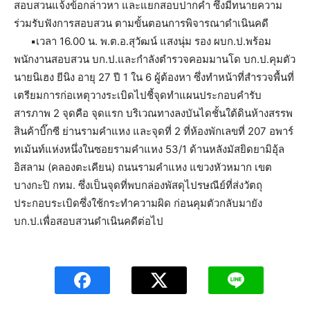
สอบสวนแจ้งข้อกล่าวหา และแยกสอบปากคำ ซึ่งมีทนายความ
ร่วมรับฟังการสอบสวน ตามขั้นตอนการพิจารณาดำเนินคดี
▪เวลา 16.00 น. พ.ต.อ.สุวัฒน์ แสงนุ่ม รอง ผบก.ป.พร้อม
พนักงานสอบสวน บก.ป.และกำลังตำรวจคอมมานโด บก.ป.คุมตัว
นายนิเฮง ยีนิง อายุ 27 ปี 1 ใน 6 ผู้ต้องหา ซึ่งทำหน้าที่สำรวจพื้นที่
เตรียมการก่อเหตุวางระเบิดไปชี้จุดทำแผนประกอบคำรับ
สารภาพ 2 จุดคือ จุดแรก บริเวณทางลงบันไดชั้นใต้ดินห้างสรรพ
สินค้าบิ๊กซี ย่านรามคำแหง และจุดที่ 2 ที่ห้องพักเลขที่ 207 อพาร์
ทเม้นท์แห่งหนึ่งในซอยรามคำแหง 53/1 ด้านหลังมัสยิดยามิอุ้ล
อิสลาม (คลองตะเคียน) ถนนรามคำแหง แขวงหัวหมาก เขต
บางกะปิ กทม. ซึ่งเป็นจุดที่พบกล่องพัสดุไปรษณีย์ที่ส่งวัตถุ
ประกอบระเบิดซึ่งใช้กระทำความผิด ก่อนคุมตัวกลับมายัง
บก.ป.เพื่อสอบสวนดำเนินคดีต่อไป