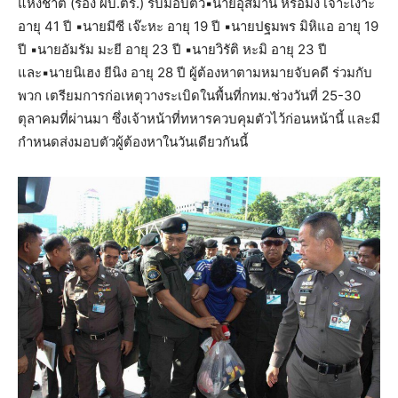
แห่งชาติ (รอง ผบ.ตร.) รับมอบตัว▪นายอุสมาน หรือมัง เจาะเงาะ
อายุ 41 ปี ▪นายมีซี เจ๊ะหะ อายุ 19 ปี ▪นายปฐมพร มิหิแอ อายุ 19
ปี ▪นายอัมรัม มะยี อายุ 23 ปี ▪นายวิรัติ หะมิ อายุ 23 ปี
และ▪นายนิเฮง ยีนิง อายุ 28 ปี ผู้ต้องหาตามหมายจับคดี ร่วมกับ
พวก เตรียมการก่อเหตุวางระเบิดในพื้นที่กทม.ช่วงวันที่ 25-30
ตุลาคมที่ผ่านมา ซึ่งเจ้าหน้าที่ทหารควบคุมตัวไว้ก่อนหน้านี้ และมี
กำหนดส่งมอบตัวผู้ต้องหาในวันเดียวกันนี้