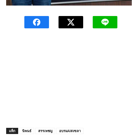
แท็ก
นิพนธ์
สรรเพชญ
อบรมAIสงขลา