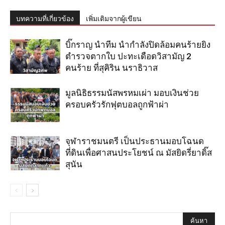
บทความที่เกี่ยวข้อง
เพิ่มเติมจากผู้เขียน
บิ๊กราญ นำทีม นำกำลังปิดล้อมคนร้ายยิง
ตำรวจตากใบ ปะทะเดือดวิสามัญ 2
คนร้าย ที่สุคิริน นราธิวาส
มูลนิธิธรรมนัสพรหมเผ่า มอบเงินช่วย
ครอบครัวรักฟุตบอลถูกฟ้าผ่า
จุฬาราชมนตรี เป็นประธานมอบโฉนด
ที่ดินเพื่อศาสนประโยชน์ ณ มัสยิดรี่ยาดิ๊ส
สุนัน