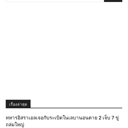
เรื่องล่าสุด
ทหารอิสราเอลเจอกับระเบิดในเลบานอนตาย 2 เจ็บ 7 ขู่
ถล่มใหญ่