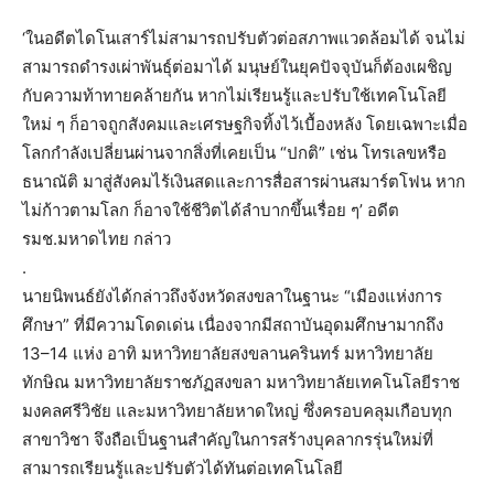
‘ในอดีตไดโนเสาร์ไม่สามารถปรับตัวต่อสภาพแวดล้อมได้ จนไม่
สามารถดำรงเผ่าพันธุ์ต่อมาได้ มนุษย์ในยุคปัจจุบันก็ต้องเผชิญ
กับความท้าทายคล้ายกัน หากไม่เรียนรู้และปรับใช้เทคโนโลยี
ใหม่ ๆ ก็อาจถูกสังคมและเศรษฐกิจทิ้งไว้เบื้องหลัง โดยเฉพาะเมื่อ
โลกกำลังเปลี่ยนผ่านจากสิ่งที่เคยเป็น “ปกติ” เช่น โทรเลขหรือ
ธนาณัติ มาสู่สังคมไร้เงินสดและการสื่อสารผ่านสมาร์ตโฟน หาก
ไม่ก้าวตามโลก ก็อาจใช้ชีวิตได้ลำบากขึ้นเรื่อย ๆ’ อดีต
รมช.มหาดไทย กล่าว
.
นายนิพนธ์ยังได้กล่าวถึงจังหวัดสงขลาในฐานะ “เมืองแห่งการ
ศึกษา” ที่มีความโดดเด่น เนื่องจากมีสถาบันอุดมศึกษามากถึง
13–14 แห่ง อาทิ มหาวิทยาลัยสงขลานครินทร์ มหาวิทยาลัย
ทักษิณ มหาวิทยาลัยราชภัฏสงขลา มหาวิทยาลัยเทคโนโลยีราช
มงคลศรีวิชัย และมหาวิทยาลัยหาดใหญ่ ซึ่งครอบคลุมเกือบทุก
สาขาวิชา จึงถือเป็นฐานสำคัญในการสร้างบุคลากรรุ่นใหม่ที่
สามารถเรียนรู้และปรับตัวได้ทันต่อเทคโนโลยี