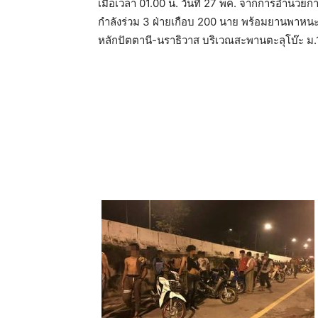
เมื่อเวลา 01.00 น. วันที่ 27 พค. จากการอำนว
กำลังร่วม 3 ฝ่ายเกือบ 200 นาย พร้อมยานพาห
หลักปัตตานี-นราธิวาส บริเวณสะพานตะลุโบ๊ะ ม.1