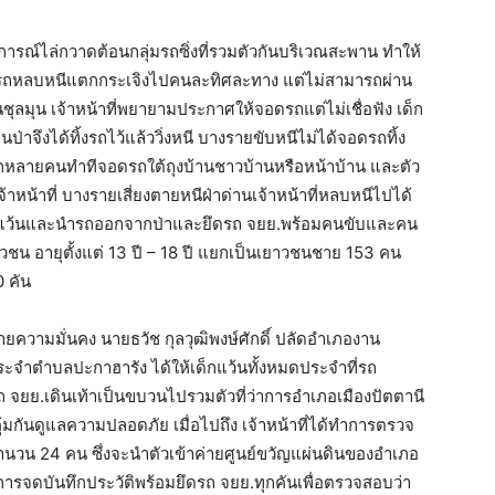
บัติการณ์ไล่กวาดต้อนกลุ่มรถซิ่งที่รวมตัวกันบริเวณสะพาน ทำให้
างซิ่งรถหลบหนีแตกกระเจิงไปคนละทิศละทาง แต่ไม่สามารถผ่าน
ชุลมุน เจ้าหน้าที่พยายามประกาศให้จอดรถแต่ไม่เชื่อฟัง เด็ก
าจึงได้ทิ้งรถไว้แล้ววิ่งหนี บางรายขับหนีไม่ได้จอดรถทิ้ง
กหลายคนทำทีจอดรถใต้ถุงบ้านชาวบ้านหรือหน้าบ้าน และตัว
เจ้าหน้าที่ บางรายเสี่ยงตายหนีฝ่าด่านเจ้าหน้าที่หลบหนีไปได้
มเด็กแว้นและนำรถออกจากป่าและยึดรถ จยย.พร้อมคนขับและคน
ชน อายุตั้งแต่ 13 ปี – 18 ปี แยกเป็นเยาวชนชาย 153 คน
 คัน
ยความมั่นคง นายธวัช กุลวุฒิพงษ์ศักดิ์ ปลัดอำเภองาน
ประจำตำบลปะกาฮารัง ได้ให้เด็กแว้นทั้งหมดประจำที่รถ
ถ จยย.เดินเท้าเป็นขบวนไปรวมตัวที่ว่าการอำเภอเมืองปัตตานี
มกันดูแลความปลอดภัย เมื่อไปถึง เจ้าหน้าที่ได้ทำการตรวจ
วน 24 คน ซึ่งจะนำตัวเข้าค่ายศูนย์ขวัญแผ่นดินของอำเภอ
ำการจดบันทึกประวัติพร้อมยึดรถ จยย.ทุกคันเพื่อตรวจสอบว่า