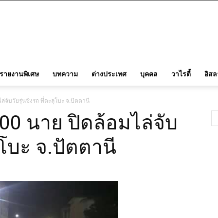
รายงานพิเศษ
บทความ
ต่างประเทศ
บุคคล
วาไรตี้
อิส
จับวัยรุ่นซิ่งรถ ที่ตะลุโบะ จ.ปัตตานี
200 นาย ปิดล้อมไล่จับ
ลุโบะ จ.ปัตตานี