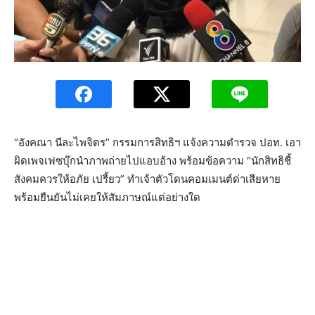
“อังคณา นีละไพจิตร” กรรมการสิทธิฯ แจ้งความตำรวจ ปอท. เอา
ผิดเพจเฟซบุ๊กนำภาพถ่ายไปแอบอ้าง พร้อมข้อความ “นักสิทธิชี้
สังคมควรให้อภัย เปรี้ยว” ทำเจ้าตัวโดนคอมเมนต์ด่าเสียหาย
พร้อมยืนยันไม่เคยให้สัมภาษณ์แต่อย่างใด