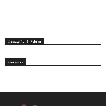
เรื่องยอดนิยมในสัปดาห์
ติดตามเรา