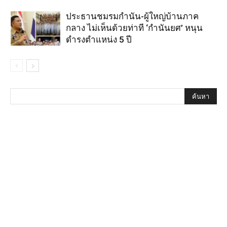
ประธานชมรมกำนัน-ผู้ใหญ่บ้านภาค
กลาง ไม่เห็นด้วยท่าที ‘กำนันยศ’ หนุน
ดำรงตำแหน่ง 5 ปี