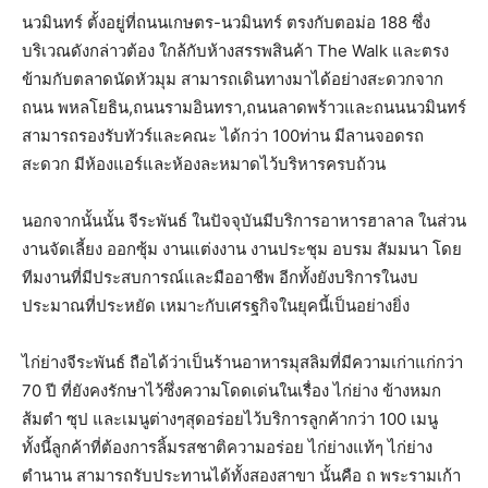
นวมินทร์ ตั้งอยู่ที่ถนนเกษตร-นวมินทร์ ตรงกับตอม่อ 188 ซึ่ง
บริเวณดังกล่าวต้อง ใกล้กับห้างสรรพสินค้า The Walk และตรง
ข้ามกับตลาดนัดหัวมุม สามารถเดินทางมาได้อย่างสะดวกจาก
ถนน พหลโยธิน,ถนนรามอินทรา,ถนนลาดพร้าวและถนนนวมินทร์
สามารถรองรับทัวร์และคณะ ได้กว่า 100ท่าน มีลานจอดรถ
สะดวก มีห้องแอร์และห้องละหมาดไว้บริหารครบถ้วน
นอกจากนั้นนั้น จีระพันธ์ ในปัจจุบันมีบริการอาหารฮาลาล ในส่วน
งานจัดเลี้ยง ออกซุ้ม งานแต่งงาน งานประชุม อบรม สัมมนา โดย
ทีมงานที่มีประสบการณ์และมืออาชีพ อีกทั้งยังบริการในงบ
ประมาณที่ประหยัด เหมาะกับเศรฐกิจในยุคนี้เป็นอย่างยิ่ง
ไก่ย่างจีระพันธ์ ถือได้ว่าเป็นร้านอาหารมุสลิมที่มีความเก่าแก่กว่า
70 ปี ที่ยังคงรักษาไว้ซึ่งความโดดเด่นในเรื่อง ไก่ย่าง ข้างหมก
ส้มตำ ซุป และเมนูต่างๆสุดอร่อยไว้บริการลูกค้ากว่า 100 เมนู
ทั้งนี้ลูกค้าที่ต้องการลิ้มรสชาติความอร่อย ไก่ย่างแท้ๆ ไก่ย่าง
ตำนาน สามารถรับประทานได้ทั้งสองสาขา นั้นคือ ถ พระรามเก้า