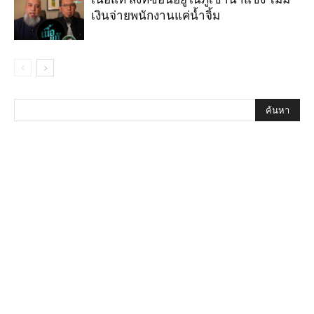
เงินจ่ายพนักงานแค่น้ำจิ้ม