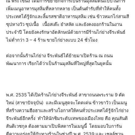
ณ พระโขนง ได้มีการขยายกิจการเป็นร้านมุสลิมต้นแบบในการ
เพิ่มเมนูอาหารมุสลิมที่หลากหลาย เป็นต้นตำรับที่ทำให้คนทั้ง
ประเทศได้รู้จักและลิ้มรสชาติอาหารมุสลิม เช่น ข้าวหมกไก่สามสี
ซุปหางวัว ซุปเนื้อ เนื้อสเต๊ะ ยำสลัด และยังคงออกร้านในงาน
ประจำปี โดยยังคงรักษาอัตลักษณ์ด้วยการมีร้านไก่ย่างจีระพันธ์
ไม่ต่ำกว่า 3 – 4 ร้าน ขายไก่ย่างแบบ 24 ชั่วโมง
ต่อจากนั้นร้านไก่ย่าง จีระพันธ์ได้ย้ายมาเปิดร้าน ณ ถนน
พัฒนาการ เรียกได้ว่าเป็นร้านมุสลิมที่ใหญ่ที่สุดในยุคนั้น
พ.ศ. 2535 ได้เปิดร้านไก่ย่างจีระพันธ์ สาขาถนนพระราม 9 ตัด
ใหม่ (สาขาปัจจุบัน) และมีเมนูสุดจะโดดเด่น ข้าวขาวัว เป็นเมนู
ที่สร้างความฮือฮาและสร้างโอกาสให้คนทั่วประเทศได้รู้จักไก่ย่าง
จีระพันธ์อีกครั้ง ทำให้นักชิมระดับเทพของเมืองไทย คือ คุณสันติ
สันติเวชกุล ต้องตามมาเปิบพิสดารในเมนูนี้ โดยมอบใบการัน
ตีความอร่อยให้กับทางร้านในช่วงปี พ.ศ. 2539 และ เชลล์ชวน