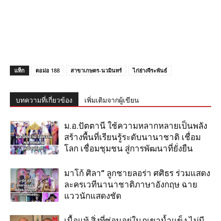
แท็ก
ตอม่อ 188
สาขาเกษตร-นวมินทร์
ไก่ย่างจีระพันธ์
บทความที่เกี่ยวข้อง
เพิ่มเติมจากผู้เขียน
ม.อ.ปัตตานี ใช้ความหลากหลายเป็นพลัง
สร้างพื้นที่เรียนรู้ระดับนานาชาติ เชื่อม
โลก เชื่อมชุมชน สู่การพัฒนาที่ยั่งยืน
มาโก้ ศิลา” ลูกชายลอร่า ศศิธร ร่วมแสดง
ละครเวทีนานาชาติภาษาอังกฤษ ฉาย
แววนักแสดงชัด
เนื้อแท้ สิ่งที่ซ่อนอยู่ในภูเขาน้ำแข็ง ไม่มี