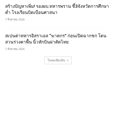
สร้างปัญหาเพิ่ม! รองผบ.ทหารพราน ชี้3จังหวัดการศึกษา
ต่ำ โรงเรียนบิดเบือนศาสนา
7 สิงหาคม 2026
สเปนด่าทหารอิสราเอล “ฆาตกร” ก่อนเปิดฉากชก โดน
สวนร่วงคาพื้น นิ้วหักบินผ่าตัดไทย
7 สิงหาคม 2026
โหลดเพิ่มเติม