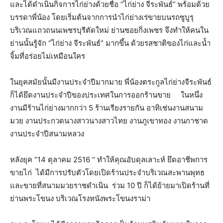
และได้ดำเนินกิจการไก่ย่างด้วยชื่อ “ไก่ย่าง จีระพันธ์” พร้อมด้วย
บรรดาพี่น้อง โดยเริ่มต้นจากการนำไก่ย่างเร่ขายบนรถซูบูรุ
บริเวณแถวถนนเพชรบุรีตัดใหม่ ย่านซอยกิ่งเพชร จึงทำให้คนใน
ย่านนั้นรู้จัก “ไก่ย่าง จีระพันธ์” มากขึ้น ด้วยรสชาติของไก่และน้ำ
จิ้มที่อร่อยไม่เหมือนใคร
ในยุคสมัยนั้นมีงานประจำปีมากมาย พี่น้องตระกูลไก่ย่างจีระพันธ์
ก็ได้ยึดงานประจำปีของประเทศในการออกร้านขาย ในหนึ่ง
งานมีร้านไก่ย่างมากกว่า 5 ร้านเรียงรายกัน อาทิเช่นงานสนาม
มวย งานประกวดนางสาวนางสาวไทย งานภูเขาทอง งานกาชาด
งานประจำปีสนามหลวง
หลังยุค “14 ตุลาคม 2516 “ ทำให้คุณอับดุลเลาะห์ ยึดอาชีพการ
ขายไก่ ได้มีการปรับตัวโดยเปิดร้านประจำบริเวณสะพานพุทธ
และขายที่สนามมวยราชดำเนิน ร่วม 10 ปี ก็ได้ย้ายมาเปิดร้านที่
ย่านพระโขนง บริเวณโรงหนังพระโขนงราม่า