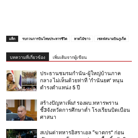
แท็ก
รบกวนการบินโทษประหารชีวิต
หาดไม้ขาว
เซลฟ่สนามบินภูเก็ต
บทความที่เกี่ยวข้อง
เพิ่มเติมจากผู้เขียน
ประธานชมรมกำนัน-ผู้ใหญ่บ้านภาค
กลาง ไม่เห็นด้วยท่าที ‘กำนันยศ’ หนุน
ดำรงตำแหน่ง 5 ปี
สร้างปัญหาเพิ่ม! รองผบ.ทหารพราน
ชี้3จังหวัดการศึกษาต่ำ โรงเรียนบิดเบือน
ศาสนา
สเปนด่าทหารอิสราเอล “ฆาตกร” ก่อน