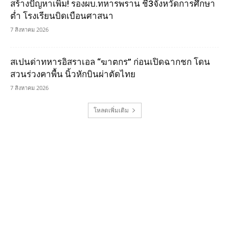
สร้างปัญหาเพิ่ม! รองผบ.ทหารพราน ชี้3จังหวัดการศึกษา
ต่ำ โรงเรียนบิดเบือนศาสนา
7 สิงหาคม 2026
สเปนด่าทหารอิสราเอล “ฆาตกร” ก่อนเปิดฉากชก โดน
สวนร่วงคาพื้น นิ้วหักบินผ่าตัดไทย
7 สิงหาคม 2026
โหลดเพิ่มเติม