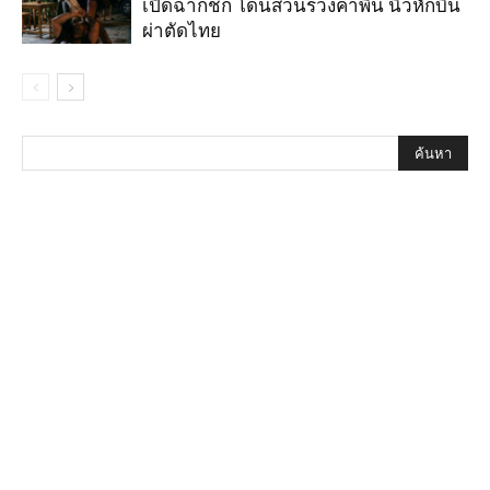
เปิดฉากชก โดนสวนร่วงคาพื้น นิ้วหักบิน
ผ่าตัดไทย