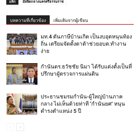
แท็ก
มัสยิดกลางนครศรีธรรมราช
บทความที่เกี่ยวข้อง
เพิ่มเติมจากผู้เขียน
มท.4 ดันภาษีบ้านเกิด เป็นงบอุดหนุนท้อง
ถิ่น เตรียมจัดตั้งดาต้าช่วยอบต.ทำงาน
ง่าย
กำนันดร.ธวัชชัย นิมา ได้รับแต่งตั้งเป็นที่
ปรึกษาผูัตรวจการแผ่นดิน
ประธานชมรมกำนัน-ผู้ใหญ่บ้านภาค
กลาง ไม่เห็นด้วยท่าที ‘กำนันยศ’ หนุน
ดำรงตำแหน่ง 5 ปี