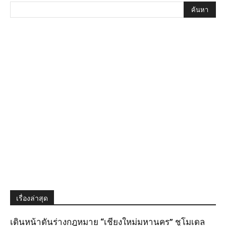
เรื่องล่าสุด
เดินหน้าดันร่างกฎหมาย “เชียงใหม่มหานคร” ชูโมเดล