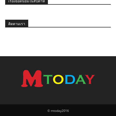
เรื่องยอดนิยมในสัปดาห์
ติดตามเรา
© mtoday2016