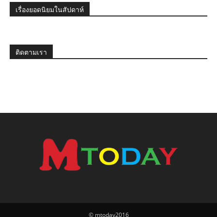
เรื่องยอดนิยมในสัปดาห์
ติดตามเรา
© mtoday2016