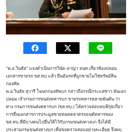
“พ.อ.วินธัย” แจงดำเนินการวินัย-อาญา จนท.เกี่ยวข้องปลอม
เอกสารขายรถ ขส.ทบ.แล้ว ยืนยันรถที่ถูกขายไม่ใช่ทรัพย์สิน
กองทัพ
พ.อ.วินธัย สุวารี โฆษกกองทัพบก กล่าวถึงกรณีกระแสข่าว พันเอก
ปลอม เจ้ากรมการขนส่งทหารบก ขายรถทหารหลายพันคัน ว่า
ทาง กรมการขนส่งทหารบก (ขส.ทบ.) ได้ตรวจสอบพบพิรุธเกี่ยว
การยื่นเอกสารการประมูลขายทอดตลาดรถยนต์ทหารของ
ขส.ทบ.ที่มีบางคนไปยื่นให้ไว้กับกรมขนส่งทางบก จึงได้มี
ประสานกรมขนส่งทางบก เพื่อขอตรวจสอบอย่างละเอียด จึงพบ