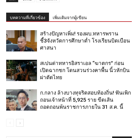
บทความที่เกี่ยวข้อง
เพิ่มเติมจากผู้เขียน
สร้างปัญหาเพิ่ม! รองผบ.ทหารพราน
ชี้3จังหวัดการศึกษาต่ำ โรงเรียนบิดเบือน
ศาสนา
สเปนด่าทหารอิสราเอล “ฆาตกร” ก่อน
เปิดฉากชก โดนสวนร่วงคาพื้น นิ้วหักบิน
ผ่าตัดไทย
ก.กลาง ล้างบางทุจริตสอบท้องถิ่น! ฟันเพิก
ถอนเจ้าหน้าที่ 5,925 ราย ขีดเส้น
ถอดถอนพ้นราชการภายใน 31 ส.ค. นี้