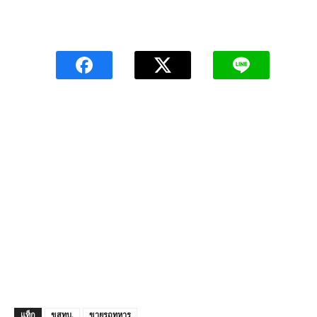
แท็ก
ขสทบ.
ขายรถทหาร