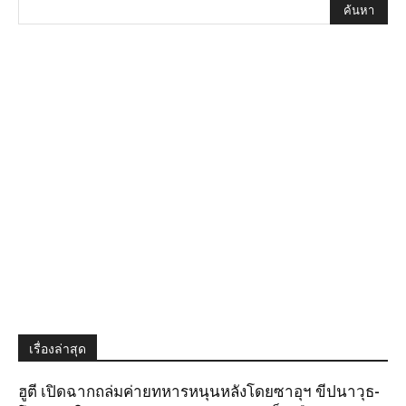
เรื่องล่าสุด
ฮูตี เปิดฉากถล่มค่ายทหารหนุนหลังโดยซาอุฯ ขีปนาวุธ-