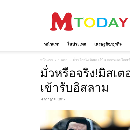
M
TODAY
หน้าแรก
ในประเทศ
เศรษฐกิจ/ธุรกิจ
หน้าแรก
บุคคล
มั่วหรือจริง!มิสเตอร์บีน ตลกระดับโลกเ
มั่วหรือจริง!มิสเ
เข้ารับอิสลาม
4 กรกฎาคม 2017