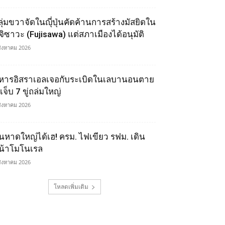
ลุ่มขวาจัดในญุี่ปุ่นคัดค้านการสร้างมัสยิดใน
ูจิซาวะ (Fujisawa) แต่สภาเมืองได้อนุมัติ
สิงหาคม 2026
หารอิสราเอลเจอกับระเบิดในเลบานอนตาย
เจ็บ 7 ขู่ถล่มใหญ่
สิงหาคม 2026
นหาดใหญ่ได้เฮ! ครม. ไฟเขียว รฟม. เดิน
น้าโมโนเรล
สิงหาคม 2026
โหลดเพิ่มเติม