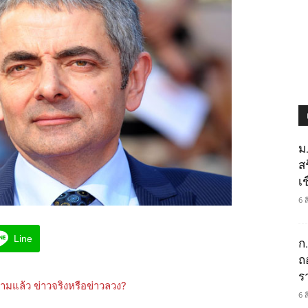
ม
ส
เช
6 
Line
ก
ถ
ร
6 