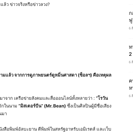
แล้ว ข่าวจริงหรือข่าวลวง?
ก
ฟ
6 
ท
2 
6 
สลามแล้ว จาก
การดูภาพยนตร์ดูหมิ่นศาสดา (ซ็อลฯ) คือเหตุผล
ค
ห
6 
่มาจาก เครือข่ายสังคมและสื่อออนไลน์ทั้งหลายว่า :
“โรวัน
ู้จักในนาม
“มิสเตอร์บีน” (Mr. Bean)
ซึ่งเป็นศิลปินผู้มีชื่อเสียง
านมา
งสือพิมพ์อัลบะยาน ตีพิมพ์ในสหรัฐอาหรับเอมิเรตส์ และเว็บ