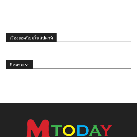
เรื่องยอดนิยมในสัปดาห์
ติดตามเรา