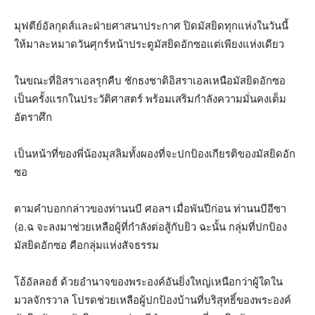
มุฟตีย์อัลกุดส์และฝ่ายศาสนาประกาศ ปิดมัสยิดทุกแห่งในวันนี้
ให้มาละหมาดวันศุกร์หน้าประตูมัสยิดอักซอแต่เพียงแห่งเดียว
ในขณะที่อิสราเอลรุกคืบ ชักธงชาติอิสราเอลเหนือมัสยิดอักซอ
เป็นครั้งแรกในประวัติศาสตร์ พร้อมเสริมกำลังความมั่นคงเต็ม
อัตราศึก
เป็นหน้าที่ของพี่น้องมุสลิมทั้งผองที่จะปกป้องเกียรติของมัสยิดอัก
ซอ
ตามคำบอกกล่าวของท่านนบี ศอลฯ เมื่อพันปีก่อน ท่านนบีอีซา
(อ.ฉ จะลงมาช่วยเหลือผู้ที่กำลังต่อสู้กับยิว ฉะนั้น กลุ่มที่ปกป้อง
มัสยิดอักซอ คือกลุ่มแห่งสัจธรรม
โอ้อัลลอฮ์ ด้วยอำนาจของพระองค์อันยิ่งใหญ่เหนือกว่าผู้ใดใน
มวลจักรวาล โปรดช่วยเหลือผู้ปกป้องบ้านที่บริสุทธิ์ของพระองค์