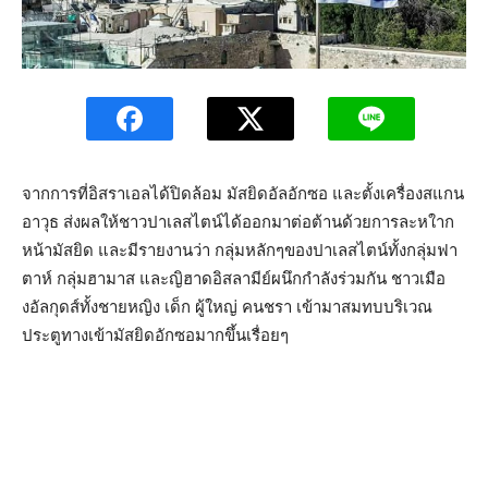
จากการที่อิสราเอลได้ปิดล้อม มัสยิดอัลอักซอ และตั้งเครื่องสแกน
อาวุธ ส่งผลให้ชาวปาเลสไตน์ได้ออกมาต่อต้านด้วยการละหใาก
หน้ามัสยิด และมีรายงานว่า กลุ่มหลักๆของปาเลสไตน์ทั้งกลุ่มฟา
ตาห์ กลุ่มฮามาส และญิฮาดอิสลามีย์ผนึกกำลังร่วมกัน ชาวเมือ
งอัลกุดส์ทั้งชายหญิง เด็ก ผู้ใหญ่ คนชรา เข้ามาสมทบบริเวณ
ประตูทางเข้ามัสยิดอักซอมากขึ้นเรื่อยๆ