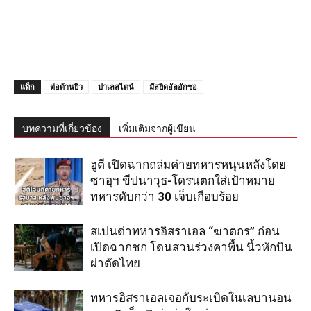
แท็ก
ต่อต้านยิว
ปาเลสไตน์
มัสยิดอัลอักซอ
บทความที่เกี่ยวข้อง
เพิ่มเติมจากผู้เขียน
ฮูตี เปิดฉากถล่มค่ายทหารหนุนหลังโดย
ซาอุฯ ขีปนาวุธ-โดรนตกใส่เป้าหมาย
ทหารดับกว่า 30 เจ็บเกือบร้อย
สเปนด่าทหารอิสราเอล “ฆาตกร” ก่อน
เปิดฉากชก โดนสวนร่วงคาพื้น นิ้วหักบิน
ผ่าตัดไทย
ทหารอิสราเอลเจอกับระเบิดในเลบานอน