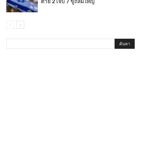
ตาย 2 เจ็บ 7 ขู่ถล่มใหญ่