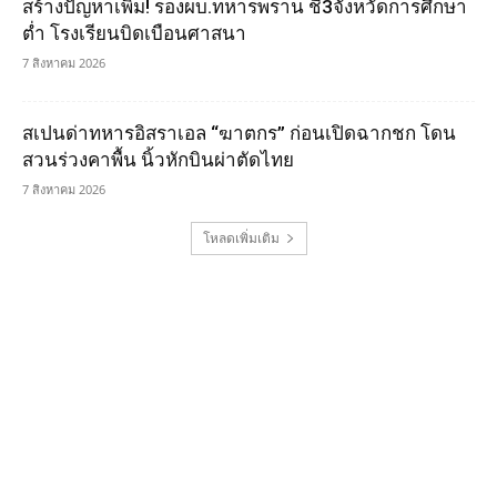
สร้างปัญหาเพิ่ม! รองผบ.ทหารพราน ชี้3จังหวัดการศึกษา
ต่ำ โรงเรียนบิดเบือนศาสนา
7 สิงหาคม 2026
สเปนด่าทหารอิสราเอล “ฆาตกร” ก่อนเปิดฉากชก โดน
สวนร่วงคาพื้น นิ้วหักบินผ่าตัดไทย
7 สิงหาคม 2026
โหลดเพิ่มเติม