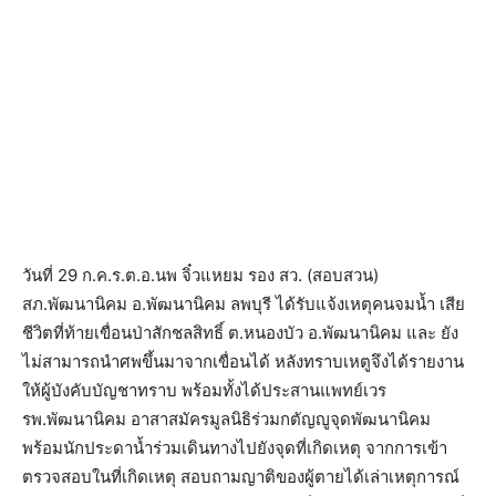
วันที่ 29 ก.ค.ร.ต.อ.นพ จิ๋วแหยม รอง สว. (สอบสวน)
สภ.พัฒนานิคม อ.พัฒนานิคม ลพบุรี ได้รับแจ้งเหตุคนจมน้ำ เสีย
ชีวิตที่ท้ายเขื่อนป่าสักชลสิทธิ์ ต.หนองบัว อ.พัฒนานิคม และ ยัง
ไม่สามารถนำศพขึ้นมาจากเขื่อนได้ หลังทราบเหตูจึงได้รายงาน
ให้ผู้บังคับบัญชาทราบ พร้อมทั้งได้ประสานแพทย์เวร
รพ.พัฒนานิคม อาสาสมัครมูลนิธิร่วมกตัญญูจุดพัฒนานิคม
พร้อมนักประดาน้ำร่วมเดินทางไปยังจุดที่เกิดเหตุ จากการเข้า
ตรวจสอบในที่เกิดเหตุ สอบถามญาติของผู้ตายได้เล่าเหตุการณ์