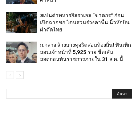
ศาสนา
สเปนด่าทหารอิสราเอล “ฆาตกร” ก่อน
เปิดฉากชก โดนสวนร่วงคาพื้น นิ้วหักบิน
ผ่าตัดไทย
ก.กลาง ล้างบางทุจริตสอบท้องถิ่น! ฟันเพิก
ถอนเจ้าหน้าที่ 5,925 ราย ขีดเส้น
ถอดถอนพ้นราชการภายใน 31 ส.ค. นี้