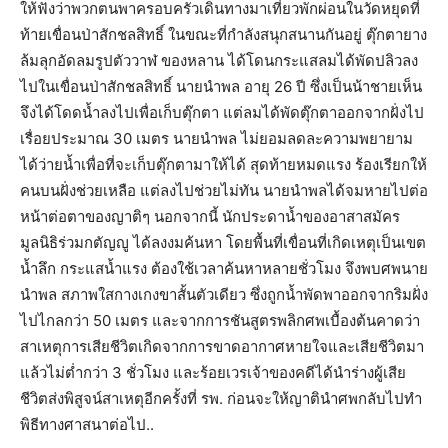
ให้ฟังว่าพวกตนพาครอบครัวเดินทางมาเที่ยวพักผ่อนในวัดหยุดที่
ท้ายเขื่อนป่าสักชลสิทธิ์ ในขณะที่กำลังสนุกสนานกันอยู่ ตุ๊กตายาง
ล้มลุกอัดลมรูปตัววาฬ ของหลาน ได้โดนกระแสลมได้พัดปลิวลง
ไปในเขื่อนป่าสักชลสิทธิ์ นายนำพล อายุ 26 ปี ซึ่งเป็นน้าชายเห็น
จึงได้โดดน้ำลงไปเพื่อเก็บตุ๊กตา แต่ลมได้พัดตุ๊กตาออกจากฝั่งไป
เรื่อยประมาณ 30 เมตร นายนำพล ไม่ยอมลดละความพยายาม
ได้ว่ายน้ำเพื่อที่จะเก็บตุ๊กตามาให้ได้ สุดท้ายหมดแรง ร้องเรียกให้
คนบนฝั่งช่วยเหลือ แต่ลงไปช่วยไม่ทัน นายนำพลได้จมหายไปต่อ
หน้าต่อตาของญาติๆ นอกจากนี้ นักประดาน้ำของอาสาสมัคร
มูลนิธิร่วมกตัญญู ได้ลงงมค้นหา โดยพื้นที่เขื่อนที่เกิดเหตุเป็นเขต
น้ำลึก กระแสน้ำแรง ต้องใช้เวลาค้นหาหลายชั่วโมง จึงพบศพนาย
นำพล สภาพใสกางเกงขาสั้นตัวเดียว ซึ่งถูกน้ำพัดพาออกจากริมฝั่ง
ไปไกลกว่า 50 เมตร และจากการชันสูตรพลิกศพเบื้องต้นคาดว่า
สาเหตุการเสียชีวิตเกิดจากการขาดอากาศหายใจและเสียชีวิตมา
แล้วไม่ต่ำกว่า 3 ชั่วโมง และร้อยเวรเจ้าของคดีได้นำร่างผู้เสีย
ชีวิตส่งพิสูจน์สาเหตุอีกครั้งที่ รพ. ก่อนจะให้ญาตินำศพกลับไปทำ
พิธีทางศาสนาต่อไป..