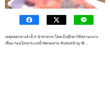
เหตุสลดกลางลำน้ำ!! น้าชายกระโดดเก็บตุ๊กตาให้หลานกลาง
เขื่อน ก่อนโดนกระแสน้ำพัดจมหาย ดับต่อหน้าญาติ…