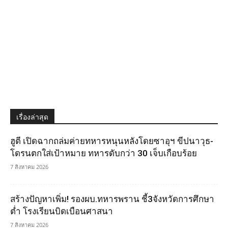
เรื่องล่าสุด
ฮูตี เปิดฉากถล่มค่ายทหารหนุนหลังโดยซาอุฯ ขีปนาวุธ-
โดรนตกใส่เป้าหมาย ทหารดับกว่า 30 เจ็บเกือบร้อย
7 สิงหาคม 2026
สร้างปัญหาเพิ่ม! รองผบ.ทหารพราน ชี้3จังหวัดการศึกษา
ต่ำ โรงเรียนบิดเบือนศาสนา
7 สิงหาคม 2026