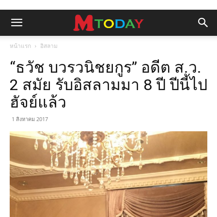
หน้าแรก
อิสลาม
“ธวัช บวรวนิชยกูร” อดีต ส.ว.
2 สมัย รับอิสลามมา 8 ปี ปีนี้ไป
ฮัจย์แล้ว
1 สิงหาคม 2017