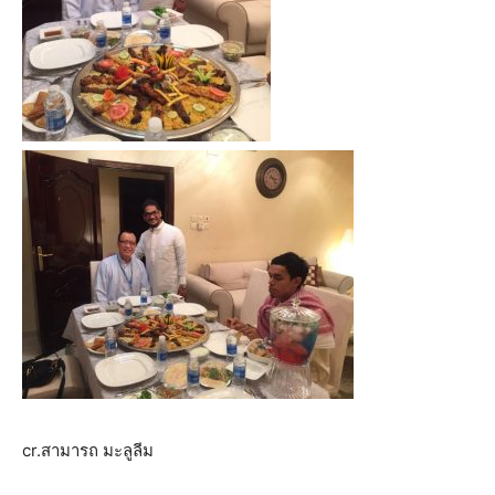
cr.สามารถ มะลูลีม