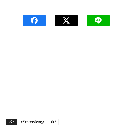
แท็ก
ธวัช บวรวนิชยกูร
ฮัจย์