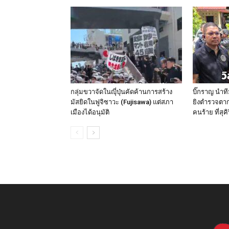
กลุ่มขวาจัดในญุี่ปุ่นคัดค้านการสร้าง
บิ๊กราญ นำท
มัสยิดในฟูจิซาวะ (Fujisawa) แต่สภา
ยิงตำรวจตาก
เมืองได้อนุมัติ
คนร้าย ที่สุค