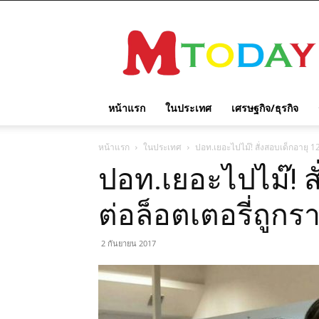
M
TODAY
หน้าแรก
ในประเทศ
เศรษฐกิจ/ธุรกิจ
หน้าแรก
ในประเทศ
ปอท.เยอะไปไม๊! สั่งสอบเด็กอายุ 12 
ปอท.เยอะไปไม๊! สั
ต่อล็อตเตอรี่ถูกราง
2 กันยายน 2017