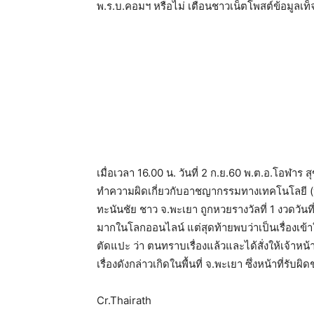
พ.ร.บ.คอมฯ หรือไม่ เตือนชาวเน็ตโพสต์ข้อมูลเท็
เมื่อเวลา 16.00 น. วันที่ 2 ก.ย.60 พ.ต.อ.โอฬา
ทำความผิดเกี่ยวกับอาชญากรรมทางเทคโนโลยี (ป
ทะนันชัย ชาว จ.พะเยา ถูกหวยรางวัลที่ 1 งวดวันท
มากในโลกออนไลน์ แต่สุดท้ายพบว่าเป็นเรื่องเข้
ตัดแปะ ว่า ตนทราบเรื่องแล้วและได้สั่งให้เจ้าหน
เรื่องดังกล่าวเกิดในพื้นที่ จ.พะเยา ซึ่งหน้าที่รับ
Cr.Thairath