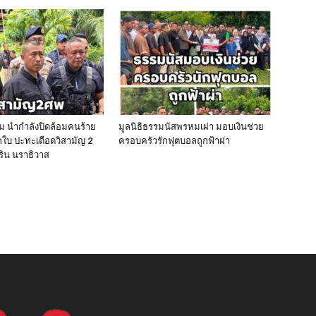
ีม นำกำลังปิดล้อมคนร้าย
มูลนิธิธรรมนัสพรหมเผ่า มอบเงินช่วย
ใบ ปะทะเดือดวิสามัญ 2
ครอบครัวรักฟุตบอลถูกฟ้าผ่า
ิริน นราธิวาส