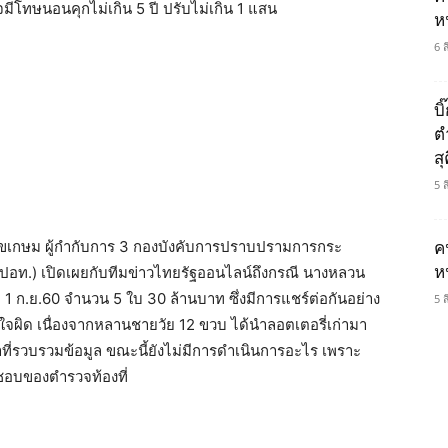
จมีโทษนอนคุกไม่เกิน 5 ปี ปรับไม่เกิน 1 แสน
ห
6 
บ
ต
ส
5 
ร สุขเกษม ผู้กำกับการ 3 กองบังคับการปราบปรามการกระ
ค
ห
อท.) เปิดเผยกับทีมข่าวไทยรัฐออนไลน์ถึงกรณี นางหลวน
ี่ 1 ก.ย.60 จำนวน 5 ใบ 30 ล้านบาท ซึ่งมีการแชร์ต่อกันอย่าง
5 
าใจผิด เนื่องจากหลานชายวัย 12 ขวบ ได้นำลอตเตอรี่เก่ามา
้าที่รวบรวมข้อมูล ขณะนี้ยังไม่มีการดำเนินการอะไร เพราะ
ผิดชอบของตำรวจท้องที่