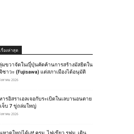
เรื่องล่าสุด
ลุ่มขวาจัดในญุี่ปุ่นคัดค้านการสร้างมัสยิดใน
ูจิซาวะ (Fujisawa) แต่สภาเมืองได้อนุมัติ
สิงหาคม 2026
หารอิสราเอลเจอกับระเบิดในเลบานอนตาย
เจ็บ 7 ขู่ถล่มใหญ่
สิงหาคม 2026
นหาดใหญ่ได้เฮ! ครม. ไฟเขียว รฟม. เดิน