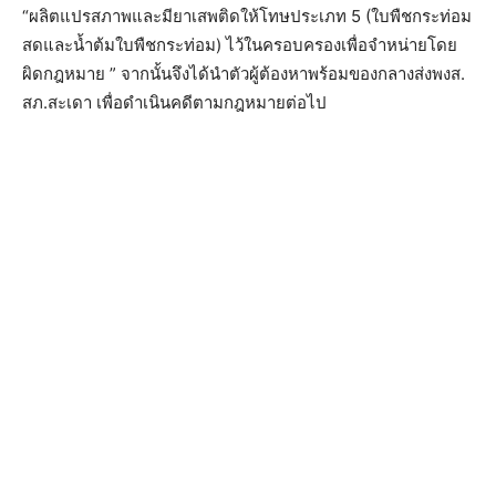
“ผลิตแปรสภาพและมียาเสพติดให้โทษประเภท 5 (ใบพืชกระท่อม
สดและน้ำต้มใบพืชกระท่อม) ไว้ในครอบครองเพื่อจำหน่ายโดย
ผิดกฎหมาย ” จากนั้นจึงได้นำตัวผู้ต้องหาพร้อมของกลางส่งพงส.
สภ.สะเดา เพื่อดำเนินคดีตามกฎหมายต่อไป