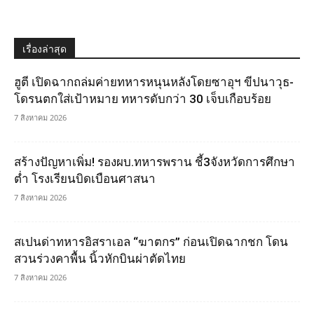
เรื่องล่าสุด
ฮูตี เปิดฉากถล่มค่ายทหารหนุนหลังโดยซาอุฯ ขีปนาวุธ-
โดรนตกใส่เป้าหมาย ทหารดับกว่า 30 เจ็บเกือบร้อย
7 สิงหาคม 2026
สร้างปัญหาเพิ่ม! รองผบ.ทหารพราน ชี้3จังหวัดการศึกษา
ต่ำ โรงเรียนบิดเบือนศาสนา
7 สิงหาคม 2026
สเปนด่าทหารอิสราเอล “ฆาตกร” ก่อนเปิดฉากชก โดน
สวนร่วงคาพื้น นิ้วหักบินผ่าตัดไทย
7 สิงหาคม 2026