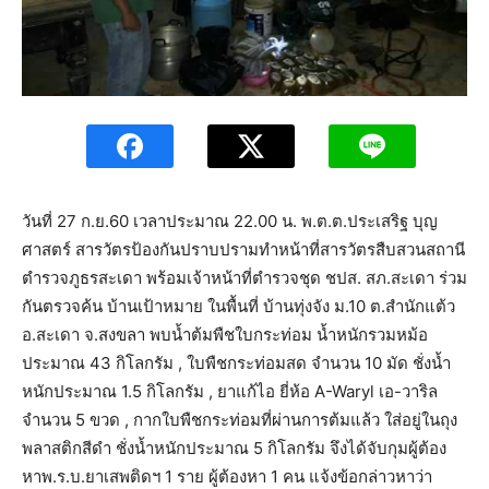
วันที่ 27 ก.ย.60 เวลาประมาณ 22.00 น. พ.ต.ต.ประเสริฐ บุญ
ศาสตร์ สารวัตรป้องกันปราบปรามทำหน้าที่สารวัตรสืบสวนสถานี
ตำรวจภูธรสะเดา พร้อมเจ้าหน้าที่ตำรวจชุด ชปส. สภ.สะเดา ร่วม
กันตรวจค้น บ้านเป้าหมาย ในพื้นที่ บ้านทุ่งจัง ม.10 ต.สำนักแต้ว
อ.สะเดา จ.สงขลา พบน้ำต้มพืชใบกระท่อม น้ำหนักรวมหม้อ
ประมาณ 43 กิโลกรัม , ใบพืชกระท่อมสด จำนวน 10 มัด ชั่งน้ำ
หนักประมาณ 1.5 กิโลกรัม , ยาแก้ไอ ยี่ห้อ A-Waryl เอ-วาริล
จำนวน 5 ขวด , กากใบพืชกระท่อมที่ผ่านการต้มแล้ว ใส่อยู่ในถุง
พลาสติกสีดำ ชั่งน้ำหนักประมาณ 5 กิโลกรัม จึงได้จับกุมผู้ต้อง
หาพ.ร.บ.ยาเสพติดฯ 1 ราย ผู้ต้องหา 1 คน แจ้งข้อกล่าวหาว่า