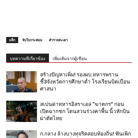
แท็ก
จับใบกระท่อม
ตำรวจสะเดา
บทความที่เกี่ยวข้อง
เพิ่มเติมจากผู้เขียน
สร้างปัญหาเพิ่ม! รองผบ.ทหารพราน
ชี้3จังหวัดการศึกษาต่ำ โรงเรียนบิดเบือน
ศาสนา
สเปนด่าทหารอิสราเอล “ฆาตกร” ก่อน
เปิดฉากชก โดนสวนร่วงคาพื้น นิ้วหักบิน
ผ่าตัดไทย
ก.กลาง ล้างบางทุจริตสอบท้องถิ่น! ฟันเพิก