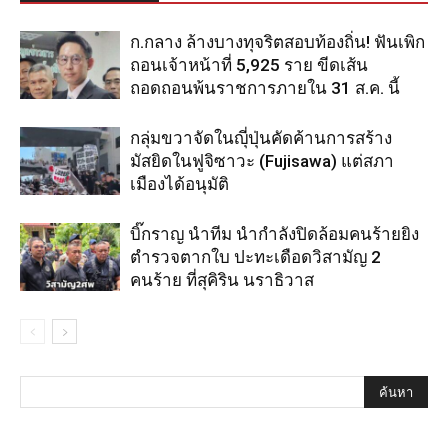
ก.กลาง ล้างบางทุจริตสอบท้องถิ่น! ฟันเพิก
ถอนเจ้าหน้าที่ 5,925 ราย ขีดเส้น
ถอดถอนพ้นราชการภายใน 31 ส.ค. นี้
กลุ่มขวาจัดในญุี่ปุ่นคัดค้านการสร้าง
มัสยิดในฟูจิซาวะ (Fujisawa) แต่สภา
เมืองได้อนุมัติ
บิ๊กราญ นำทีม นำกำลังปิดล้อมคนร้ายยิง
ตำรวจตากใบ ปะทะเดือดวิสามัญ 2
คนร้าย ที่สุคิริน นราธิวาส