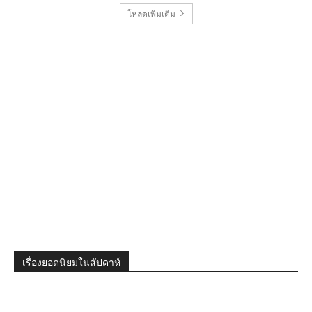
โหลดเพิ่มเติม
เรื่องยอดนิยมในสัปดาห์