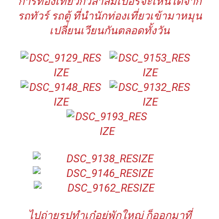
การท่องเที่ยวกัวลาลัมเปอร์จะเห็นได้จาก
รถทัวร์ รถตู้ ที่นำนักท่องเที่ยวเข้ามาหมุน
เปลี่ยนเวียนกันตลอดทั้งวัน
ไปถ่ายรูปทำเก๋อยู่พักใหญ่ ก็ออกมาที่