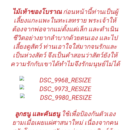
ไม้เท้าของโบราณ
ก่อนหน้านี้ท่านเป็นผู้
เลี้ยงแกะแพะในทะเลทราย พระเจ้าให้
ต้องจากพ่อจากแม่ตั้งแต่เล็ก และดำเนิน
ชีวิตอย่างยากลำบากด้วยตนเอง และไป
เลี้ยงดูสัตว์ ท่านเอาใจใส่มากจนรักและ
เป็นห่วงสัตว์ จึงเป็นคำสอนว่าสัตว์ยังให้
ความรักกับเขาได้ทำไมจึงรักมนุษย์ไม่ได้
ลูกธนู และคันธนู
ใช้เพื่อป้องกันตัวเอง
ยามเมื่อเผยแผ่ศาสนาใหม่ เนื่องจากคน