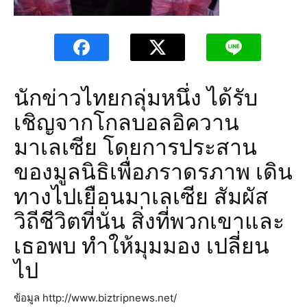
นักข่าวไทยกลุ่มหนึ่ง ได้รับ
เชิญจากโกลบอลอิควาน
มาเลเซีย โดยการประสาน
ของมูลนิธิเพื่อภราดรภาพ เดิน
ทางไปเยือนมาเลเซีย สัมผัส
วิถีชีวิตที่นั่น สิ่งที่พวกเขาและ
เธอพบ ทำให้มุมมอง เปลี่ยน
ไป
ข้อมูล http://www.biztripnews.net/