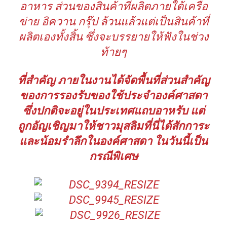
อาหาร ส่วนของสินค้าที่ผลิตภายใต้เครือ
ข่าย อิควาน กรุ๊ป ล้วนแล้วแต่เป็นสินค้าที่
ผลิตเองทั้งสิ้น ซึ่งจะบรรยายให้ฟังในช่วง
ท้ายๆ
ที่สำคัญ ภายในงานได้จัดพื้นที่ส่วนสำคัญ
ของการรองรับของใช้ประจำองค์ศาสดา
ซึ่งปกติจะอยู่ในประเทศแถบอาหรับ แต่
ถูกอัญเชิญมาให้ชาวมุสลิมที่นี่ได้สักการะ
และน้อมรำลึกในองค์ศาสดา ในวันนี้เป็น
กรณีพิเศษ