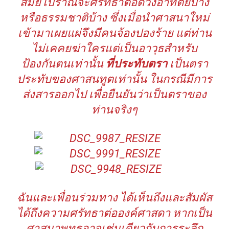
สมัยโบราณจะศรัทธาต่อดวงอาทิตย์บ้าง
หรือธรรมชาติบ้าง ซึ่งเมื่อนำศาสนาใหม่
เข้ามาเผยแผ่จึงมีคนจ้องปองร้าย แต่ท่าน
ไม่เคคยฆ่าใครแต่เป็นอาวุธสำหรับ
ป้องกันตนเท่านั้น
ที่ประทับตรา
เป็นตรา
ประทับของศาสนทูตเท่านั้น ในกรณีมีการ
ส่งสารออกไป เพื่อยืนยันว่าเป็นตราของ
ท่านจริงๆ
ฉันและเพื่อนร่วมทาง ได้เห็นถึงและสัมผัส
ได้ถึงความศรัทธาต่อองค์ศาสดา หากเป็น
ศาสนาพุทธอาจเช่นเดียวกับการระลึก