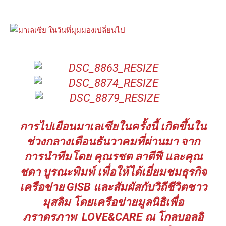
การไปเยือนมาเลเซียในครั้งนี้ เกิดขึ้นใน
ช่วงกลางเดือนธันวาคมที่ผ่านมา จาก
การนำทีมโดย คุณรชต ลาตีฟี และคุณ
ชดา บูรณะพิมพ์ เพื่อให้ได้เยี่ยมชมธุรกิจ
เครือข่าย GISB และสัมผัสกับวิถีชีวิตชาว
มุสลิม โดยเครือข่ายมูลนิธิเพื่อ
ภราดรภาพ LOVE&CARE ณ โกลบอลอิ