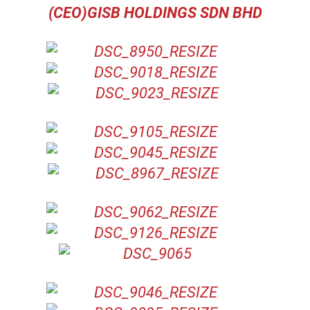
(CEO)GISB HOLDINGS SDN BHD