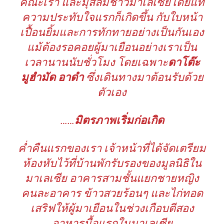
คณะเรา และมุสลิมชาวมาเลเซียโดยแท้
ความประทับใจแรกก็เกิดขึ้น กับใบหน้า
เปื้อนยิ้มและการทักทายอย่างเป็นกันเอง
แม้ต้องรอคอยผู้มาเยือนอย่างเราเป็น
เวลานานนับชั่วโมง โดยเฉพาะ
ดาโต๊ะ
มูฮำมัด อาดำ
ซึ่งเดินทางมาต้อนรับด้วย
ตัวเอง
……
มิตรภาพเริ่มก่อเกิด
ค่ำคืนแรกของเรา เจ้าหน้าที่ได้จัดเตรียม
ห้องหับไว้ที่บ้านพักรับรองของมูลนิธิใน
มาเลเซีย อาคารสามชั้นแยกชายหญิง
คนละอาคาร ข้าวสวยร้อนๆ และไก่ทอด
เสริฟให้ผู้มาเยือนในช่วงเกือบตีสอง
อาหารมื้อแรกในมาเลเซีย