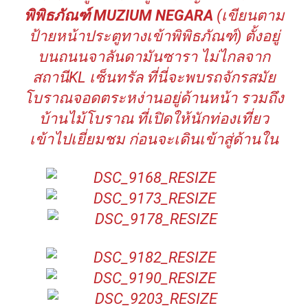
พิพิธภัณฑ์
MUZIUM NEGARA
(เขียนตาม
ป้ายหน้าประตูทางเข้าพิพิธภัณฑ์) ตั้งอยู่
บนถนนจาลันดามันซารา ไม่ไกลจาก
สถานีKL เซ็นทรัล ที่นี่จะพบรถจักรสมัย
โบราณจอดตระหง่านอยู่ด้านหน้า รวมถึง
บ้านไม้โบราณ ที่เปิดให้นักท่องเที่ยว
เข้าไปเยี่ยมชม ก่อนจะเดินเข้าสู่ด้านใน