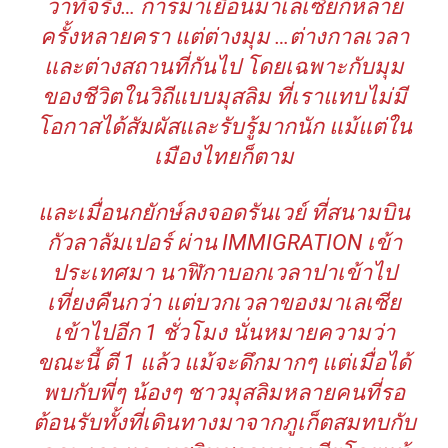
ว่าที่จริง… การมาเยือนมาเลเซียก็หลาย
ครั้งหลายครา แต่ต่างมุม …ต่างกาลเวลา
และต่างสถานที่กันไป โดยเฉพาะกับมุม
ของชีวิตในวิถีแบบมุสลิม ที่เราแทบไม่มี
โอกาสได้สัมผัสและรับรู้มากนัก แม้แต่ใน
เมืองไทยก็ตาม
และเมื่อนกยักษ์ลงจอดรันเวย์ ที่สนามบิน
กัวลาลัมเปอร์ ผ่าน IMMIGRATION เข้า
ประเทศมา นาฬิกาบอกเวลาปาเข้าไป
เที่ยงคืนกว่า แต่บวกเวลาของมาเลเซีย
เข้าไปอีก 1 ชั่วโมง นั่นหมายความว่า
ขณะนี้ ตี 1 แล้ว แม้จะดึกมากๆ แต่เมื่อได้
พบกับพี่ๆ น้องๆ ชาวมุสลิมหลายคนที่รอ
ต้อนรับทั้งที่เดินทางมาจากภูเก็ตสมทบกับ